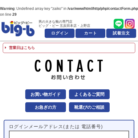
Warning
: Undefined array key "zaiko" in
/var/www/html/http/php/contactForm.php
on line
29
男の大きな靴の専門店
男の大きな靴の専
ビッグ・ビー 五反田本店・上野店
ログイン
カート
試着注文
営業日はこちら
お問
お買い物ガイド
よくあるご質問
お急ぎの方
靴選びのご相談
ログインメールアドレス(または 電話番号)