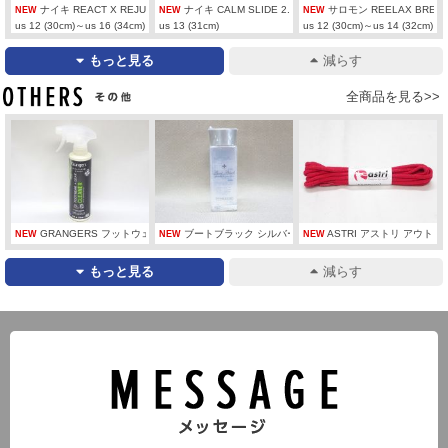
ナイキ REACT X REJUVEN8（リジュビネイト） HV5060-001
ナイキ CALM SLIDE 2.0 IB0183-001
サロモン REELAX BREAK 6
NEW
NEW
NEW
us 12 (30cm)～us 16 (34cm)
us 13 (31cm)
us 12 (30cm)～us 14 (32cm)
もっと見る
減らす
その他
全商品を見る>>
GRANGERS フットウェア+ギアクリーナー 275ml
ブートブラック シルバーライン エナメルローション
ASTRI アストリ アウトドア
NEW
NEW
NEW
もっと見る
減らす
メッセージ