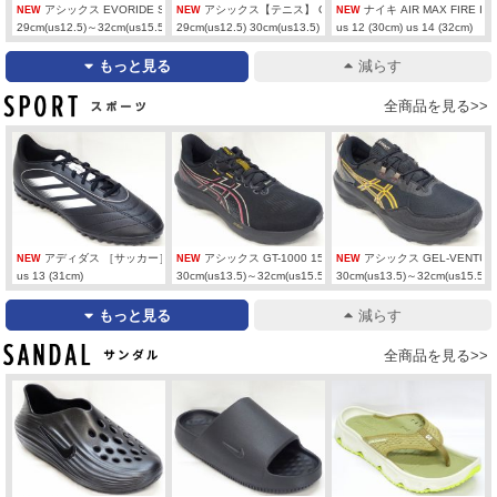
アシックス EVORIDE SPEED 3 【WIDE】 1011B968-401
アシックス【テニス】 GEL-DEDICATE 9 【WIDE】 1041A
ナイキ AIR MAX FIRE IR0
NEW
NEW
NEW
29cm(us12.5)～32cm(us15.5)
29cm(us12.5) 30cm(us13.5)
us 12 (30cm) us 14 (32cm)
もっと見る
減らす
スポーツ
全商品を見る>>
アディダス ［サッカー］ GOLETTO IX TF JP8445
アシックス GT-1000 15 GTX 1011C233-001
アシックス GEL-VENTURE 
NEW
NEW
NEW
us 13 (31cm)
30cm(us13.5)～32cm(us15.5)
30cm(us13.5)～32cm(us15.5)
もっと見る
減らす
サンダル
全商品を見る>>