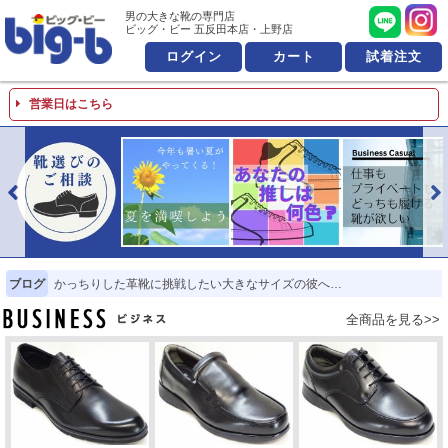
男の大きな靴の専門店 ビッ
男の大きな靴の専門店
ビッグ・ビー 五反田本店・上野店
ログイン
カート
試着注文
営業日はこちら
ブログ
かっちりした革靴に挑戦したい大きなサイズの彼へ…
ビジネスシューズ
全商品を見る>>