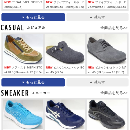
REGAL 34CL GORE-TEX 【3E】 BL
ファイブフィールド FIVE FIELD C6814 【6E】 BL
ファイブフィールド FIVE F
NEW
NEW
NEW
28cm(us11.5)
26cm(us9.5)～30cm(us13.5)
26cm(us9.5)～30cm(us13.5)
もっと見る
減らす
カジュアル
全商品を見る>>
メフィスト MEPHISTO GILFORD 360V/6135N BR/GR
ビルケンシュトック BOSTON FE 160373 GY
ビルケンシュトック MAINE L
NEW
NEW
NEW
uk10.5(29cm)～uk 12 (30.5cm)
eu 45 (29.5)
eu 45 (29.5)～eu 47 (30.7)
もっと見る
減らす
スニーカー
全商品を見る>>