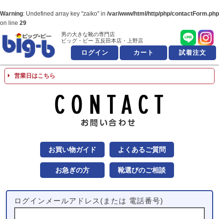
Warning
: Undefined array key "zaiko" in
/var/www/html/http/php/contactForm.php
on line
29
男の大きな靴の専門店
男の大きな靴の専
ビッグ・ビー 五反田本店・上野店
ログイン
カート
試着注文
営業日はこちら
お問
お買い物ガイド
よくあるご質問
お急ぎの方
靴選びのご相談
ログインメールアドレス(または 電話番号)