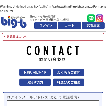
Warning
: Undefined array key "zaiko" in
/var/www/html/http/php/contactForm.php
on line
29
男の大きな靴の専門店
男の大きな靴の専
ビッグ・ビー 五反田本店・上野店
ログイン
カート
試着注文
営業日はこちら
お問
お買い物ガイド
よくあるご質問
お急ぎの方
靴選びのご相談
ログインメールアドレス(または 電話番号)