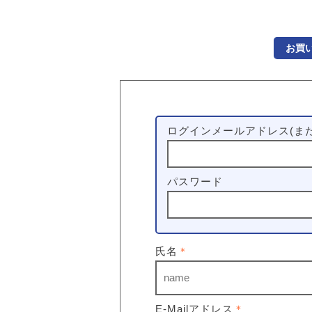
お買
ログインメールアドレス(また
パスワード
氏名
＊
E-Mailアドレス
＊