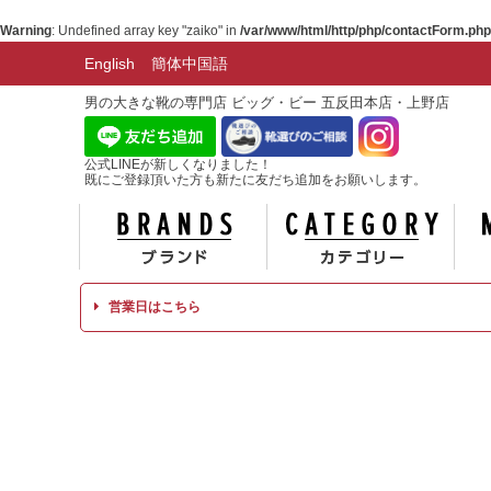
Warning
: Undefined array key "zaiko" in
/var/www/html/http/php/contactForm.php
English
簡体中国語
男の大きな靴の専門店 ビッグ・ビー 五反田本店・上野店
公式LINEが新しくなりました！
既にご登録頂いた方も新たに友だち追加をお願いします。
ブランド
カテ
営業日はこちら