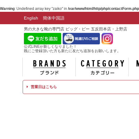
Warning
: Undefined array key "zaiko" in
/var/www/html/http/php/contactForm.php
English
簡体中国語
男の大きな靴の専門店 ビッグ・ビー 五反田本店・上野店
公式LINEが新しくなりました！
既にご登録頂いた方も新たに友だち追加をお願いします。
ブランド
カテ
営業日はこちら