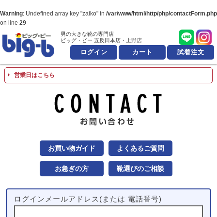
Warning
: Undefined array key "zaiko" in
/var/www/html/http/php/contactForm.php
on line
29
男の大きな靴の専門店
男の大きな靴の専
ビッグ・ビー 五反田本店・上野店
ログイン
カート
試着注文
営業日はこちら
お問
お買い物ガイド
よくあるご質問
お急ぎの方
靴選びのご相談
ログインメールアドレス(または 電話番号)