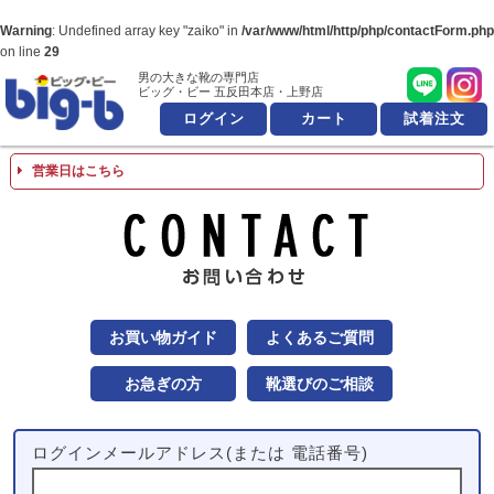
Warning
: Undefined array key "zaiko" in
/var/www/html/http/php/contactForm.php
on line
29
男の大きな靴の専門店
男の大きな靴の専
ビッグ・ビー 五反田本店・上野店
ログイン
カート
試着注文
営業日はこちら
お問
お買い物ガイド
よくあるご質問
お急ぎの方
靴選びのご相談
ログインメールアドレス(または 電話番号)