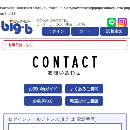
Warning
: Undefined array key "zaiko" in
/var/www/html/http/php/contactForm.php
on line
29
男の大きな靴の専門店
男の大きな靴の専
ビッグ・ビー 五反田本店・上野店
ログイン
カート
試着注文
営業日はこちら
お問
お買い物ガイド
よくあるご質問
お急ぎの方
靴選びのご相談
ログインメールアドレス(または 電話番号)