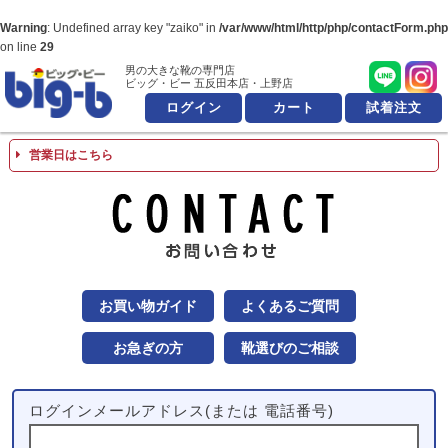
Warning
: Undefined array key "zaiko" in
/var/www/html/http/php/contactForm.php
on line
29
男の大きな靴の専門店
男の大きな靴の専
ビッグ・ビー 五反田本店・上野店
ログイン
カート
試着注文
営業日はこちら
お問
お買い物ガイド
よくあるご質問
お急ぎの方
靴選びのご相談
ログインメールアドレス(または 電話番号)