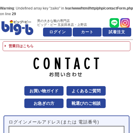
Warning
: Undefined array key "zaiko" in
/var/www/html/http/php/contactForm.php
on line
29
男の大きな靴の専門店
男の大きな靴の専
ビッグ・ビー 五反田本店・上野店
ログイン
カート
試着注文
営業日はこちら
お問
お買い物ガイド
よくあるご質問
お急ぎの方
靴選びのご相談
ログインメールアドレス(または 電話番号)