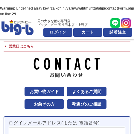
Warning
: Undefined array key "zaiko" in
/var/www/html/http/php/contactForm.php
on line
29
男の大きな靴の専門店
男の大きな靴の専
ビッグ・ビー 五反田本店・上野店
ログイン
カート
試着注文
営業日はこちら
お問
お買い物ガイド
よくあるご質問
お急ぎの方
靴選びのご相談
ログインメールアドレス(または 電話番号)