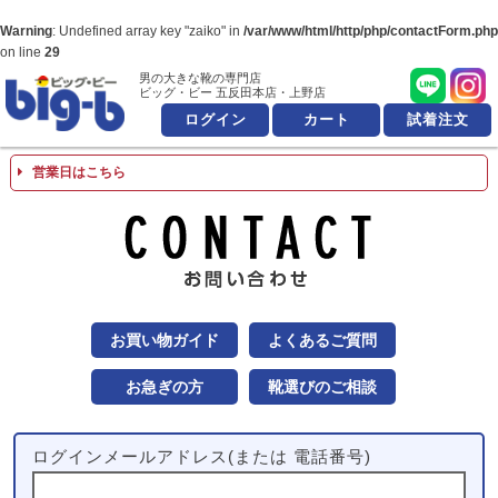
Warning
: Undefined array key "zaiko" in
/var/www/html/http/php/contactForm.php
on line
29
男の大きな靴の専門店
男の大きな靴の専
ビッグ・ビー 五反田本店・上野店
ログイン
カート
試着注文
営業日はこちら
お問
お買い物ガイド
よくあるご質問
お急ぎの方
靴選びのご相談
ログインメールアドレス(または 電話番号)