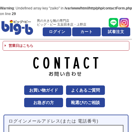
Warning
: Undefined array key "zaiko" in
/var/www/html/http/php/contactForm.php
on line
29
男の大きな靴の専門店
男の大きな靴の専
ビッグ・ビー 五反田本店・上野店
ログイン
カート
試着注文
営業日はこちら
お問
お買い物ガイド
よくあるご質問
お急ぎの方
靴選びのご相談
ログインメールアドレス(または 電話番号)