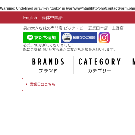
Warning
: Undefined array key "zaiko" in
/var/www/html/http/php/contactForm.php
English
簡体中国語
男の大きな靴の専門店 ビッグ・ビー 五反田本店・上野店
公式LINEが新しくなりました！
既にご登録頂いた方も新たに友だち追加をお願いします。
ブランド
カテ
営業日はこちら