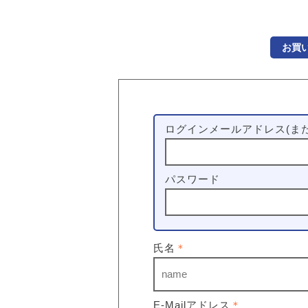
お買
ログインメールアドレス(また
パスワード
氏名
＊
E-Mailアドレス
＊