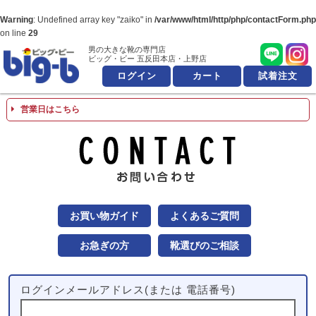
Warning
: Undefined array key "zaiko" in
/var/www/html/http/php/contactForm.php
on line
29
男の大きな靴の専門店
男の大きな靴の専
ビッグ・ビー 五反田本店・上野店
ログイン
カート
試着注文
営業日はこちら
お問
お買い物ガイド
よくあるご質問
お急ぎの方
靴選びのご相談
ログインメールアドレス(または 電話番号)