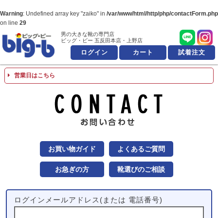
Warning
: Undefined array key "zaiko" in
/var/www/html/http/php/contactForm.php
on line
29
男の大きな靴の専門店
男の大きな靴の専
ビッグ・ビー 五反田本店・上野店
ログイン
カート
試着注文
営業日はこちら
お問
お買い物ガイド
よくあるご質問
お急ぎの方
靴選びのご相談
ログインメールアドレス(または 電話番号)