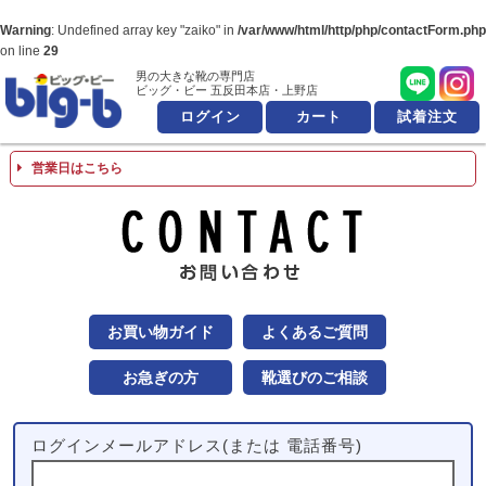
Warning
: Undefined array key "zaiko" in
/var/www/html/http/php/contactForm.php
on line
29
男の大きな靴の専門店
男の大きな靴の専
ビッグ・ビー 五反田本店・上野店
ログイン
カート
試着注文
営業日はこちら
お問
お買い物ガイド
よくあるご質問
お急ぎの方
靴選びのご相談
ログインメールアドレス(または 電話番号)