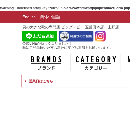
Warning
: Undefined array key "zaiko" in
/var/www/html/http/php/contactForm.php
English
簡体中国語
男の大きな靴の専門店 ビッグ・ビー 五反田本店・上野店
公式LINEが新しくなりました！
既にご登録頂いた方も新たに友だち追加をお願いします。
ブランド
カテ
営業日はこちら