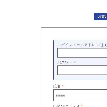
お買
ログインメールアドレス(また
パスワード
氏名
＊
E-Mailアドレス
＊