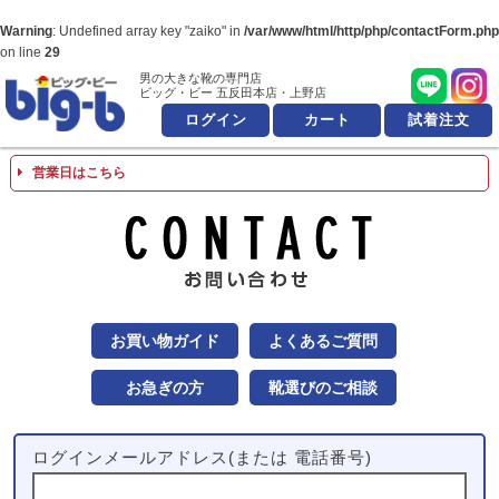
Warning
: Undefined array key "zaiko" in
/var/www/html/http/php/contactForm.php
on line
29
男の大きな靴の専門店
男の大きな靴の専
ビッグ・ビー 五反田本店・上野店
ログイン
カート
試着注文
営業日はこちら
お問
お買い物ガイド
よくあるご質問
お急ぎの方
靴選びのご相談
ログインメールアドレス(または 電話番号)