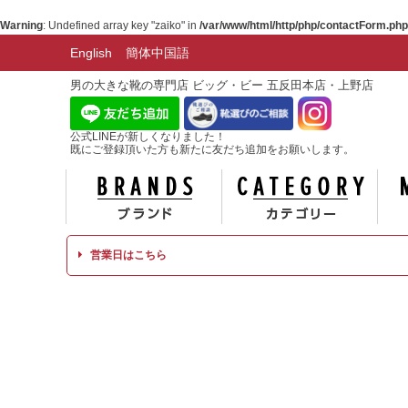
Warning
: Undefined array key "zaiko" in
/var/www/html/http/php/contactForm.php
English
簡体中国語
男の大きな靴の専門店 ビッグ・ビー 五反田本店・上野店
公式LINEが新しくなりました！
既にご登録頂いた方も新たに友だち追加をお願いします。
ブランド
カテ
営業日はこちら