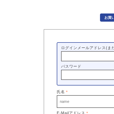
お買
ログインメールアドレス(また
パスワード
氏名
＊
E-Mailアドレス
＊