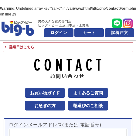
Warning
: Undefined array key "zaiko" in
/var/www/html/http/php/contactForm.php
on line
29
男の大きな靴の専門店
男の大きな靴の専
ビッグ・ビー 五反田本店・上野店
ログイン
カート
試着注文
営業日はこちら
お問
お買い物ガイド
よくあるご質問
お急ぎの方
靴選びのご相談
ログインメールアドレス(または 電話番号)