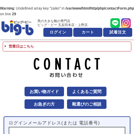
Warning
: Undefined array key "zaiko" in
/var/www/html/http/php/contactForm.php
on line
29
男の大きな靴の専門店
男の大きな靴の専
ビッグ・ビー 五反田本店・上野店
ログイン
カート
試着注文
営業日はこちら
お問
お買い物ガイド
よくあるご質問
お急ぎの方
靴選びのご相談
ログインメールアドレス(または 電話番号)