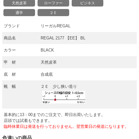
天然皮革
ローファー
ビジネス
通学
２Ｅ
ブランド
リーガルREGAL
商品名
REGAL 2177 【EE】 BL
カラー
BLACK
甲 材
天然皮革
底 材
合成底
靴 幅
２Ｅ 少し狭い造り
基本的に13：00までのご注文で、即日出荷いたします。
店頭では試着もできます。
臨時休業日は発送を行っておりません。翌営業日の発送になります。
色違いの商品