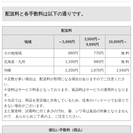
配送料と各手数料は以下の通りです。
配送料
3,500円～
地域
～3,499円
10,000円～
9,999円
その他地域
880円
770円
無 料
北海道・九州
1,100円
880円
無 料
沖縄
2,200円
1,870円
1,540円
※足数が多い場合は、配送料が割増になる場合がありますのでご注意くださ
い。
※送料はサービス料金となっております。返品時はサービスの適用外となりま
す。
※当店では、商品を実店舗と共有しているため、従来のパッケージでお送りで
きない場合がございます。
また製造時、試着時に付く多少の汚れ、傷、シワ等は返品の対象となりません
ので、 あらかじめご了承の上、ご注文ください。
後払い手数料（税込）