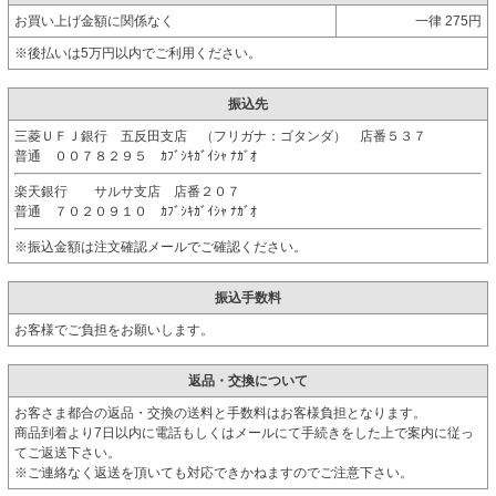
お買い上げ金額に関係なく
一律 275円
※後払いは5万円以内でご利用ください。
振込先
三菱ＵＦＪ銀行 五反田支店 （フリガナ：ゴタンダ） 店番５３７
普通 ００７８２９５ ｶﾌﾞｼｷｶﾞｲｼｬ ﾅｶﾞｵ
楽天銀行 サルサ支店 店番２０７
普通 ７０２０９１０ ｶﾌﾞｼｷｶﾞｲｼｬ ﾅｶﾞｵ
※振込金額は注文確認メールでご確認ください。
振込手数料
お客様でご負担をお願いします。
返品・交換について
お客さま都合の返品・交換の送料と手数料はお客様負担となります。
商品到着より7日以内に電話もしくはメールにて手続きをした上で案内に従っ
てご返送下さい。
※ご連絡なく返送を頂いても対応できかねますのでご注意下さい。