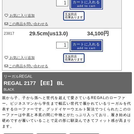
カートに入れる
add to cart
五反田店
お気に入り追加
在庫あります
この商品を問い合わせる
29.5cm(us13.0)
34,100円
23817
カートに入れる
add to cart
五反田店
お気に入り追加
在庫あります
この商品を問い合わせる
リーガルREGAL
REGAL 2177 【EE】 BL
BLACK
親から子、子から孫へと世代を超えて愛さているREGALのローファ
ー。ビジネスマンから学生まで幅広い世代で履かれているリーガルを代
表するローファーです。グッドイヤーウエルト製法でつくられたこのロ
ーファーは中底と本底の間に中物とがたっぷり入っており、履き始めは
硬めですが履いていることで足の形に馴染んできてフィット感が高まり
ます。