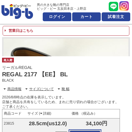
男の大きな靴の専門店 ビッ
男の大きな靴の専門店
ビッグ・ビー 五反田本店・上野店
ログイン
カート
試着注文
営業日はこちら
再入荷
リーガルREGAL
REGAL 2177 【EE】 BL
BLACK
商品情報
サイズについて
靴 幅
2026/8/8時点の在庫を表示しています。
店舗と商品を共有をしているため、まれに売り切れの場合がございます。
ご了承ください。
商品コード
サイズ (
詳細
)
価格 （税込み）
28.5cm(us12.0)
34,100円
23815