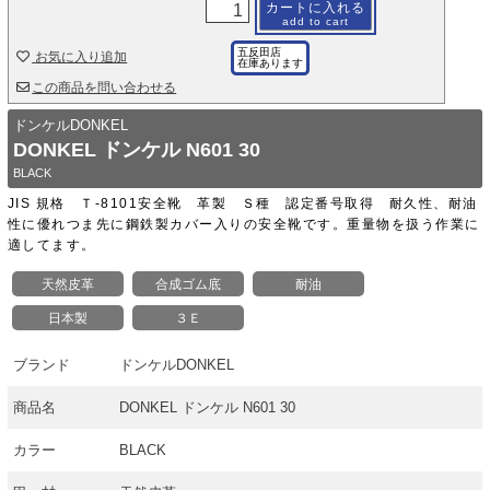
カートに入れる
add to cart
五反田店
お気に入り追加
在庫あります
この商品を問い合わせる
ドンケルDONKEL
DONKEL ドンケル N601 30
BLACK
JIS 規格 Ｔ-8101安全靴 革製 Ｓ種 認定番号取得 耐久性、耐油
性に優れつま先に鋼鉄製カバー入りの安全靴です。重量物を扱う作業に
適してます。
天然皮革
合成ゴム底
耐油
日本製
３Ｅ
ブランド
ドンケルDONKEL
商品名
DONKEL ドンケル N601 30
カラー
BLACK