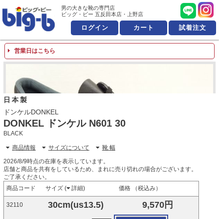
男の大きな靴の専門店 ビッ
男の大きな靴の専門店
ビッグ・ビー 五反田本店・上野店
ログイン
カート
試着注文
営業日はこちら
日本製
ドンケルDONKEL
DONKEL ドンケル N601 30
BLACK
商品情報
サイズについて
靴 幅
2026/8/9時点の在庫を表示しています。
店舗と商品を共有をしているため、まれに売り切れの場合がございます。
ご了承ください。
商品コード
サイズ (
詳細
)
価格 （税込み）
30cm(us13.5)
9,570円
32110