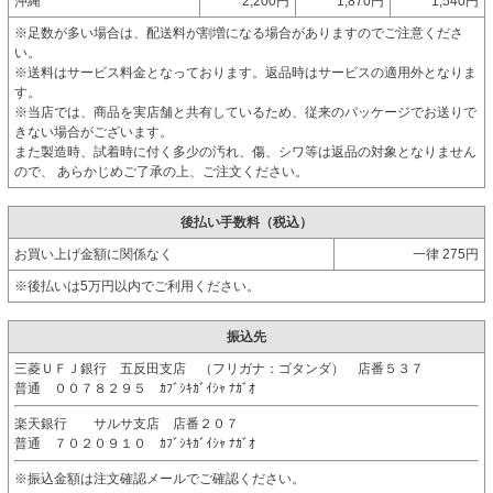
沖縄
2,200円
1,870円
1,540円
※足数が多い場合は、配送料が割増になる場合がありますのでご注意くださ
い。
※送料はサービス料金となっております。返品時はサービスの適用外となりま
す。
※当店では、商品を実店舗と共有しているため、従来のパッケージでお送りで
きない場合がございます。
また製造時、試着時に付く多少の汚れ、傷、シワ等は返品の対象となりません
ので、 あらかじめご了承の上、ご注文ください。
後払い手数料（税込）
お買い上げ金額に関係なく
一律 275円
※後払いは5万円以内でご利用ください。
振込先
三菱ＵＦＪ銀行 五反田支店 （フリガナ：ゴタンダ） 店番５３７
普通 ００７８２９５ ｶﾌﾞｼｷｶﾞｲｼｬ ﾅｶﾞｵ
楽天銀行 サルサ支店 店番２０７
普通 ７０２０９１０ ｶﾌﾞｼｷｶﾞｲｼｬ ﾅｶﾞｵ
※振込金額は注文確認メールでご確認ください。