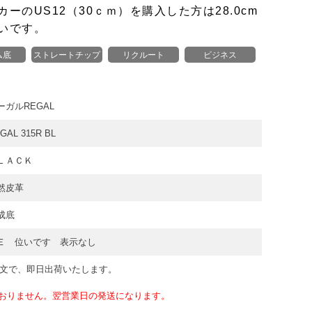
ーのUS12（30ｃｍ）を購入した方は28.0cm
いです。
ム底
ストレートチップ
リクルート
ビジネス
ーガルREGAL
GAL 315R BL
ＬＡＣＫ
然皮革
成底
Ｅ 位いです 表示なし
注文で、即日出荷いたします。
おりません。翌営業日の発送になります。