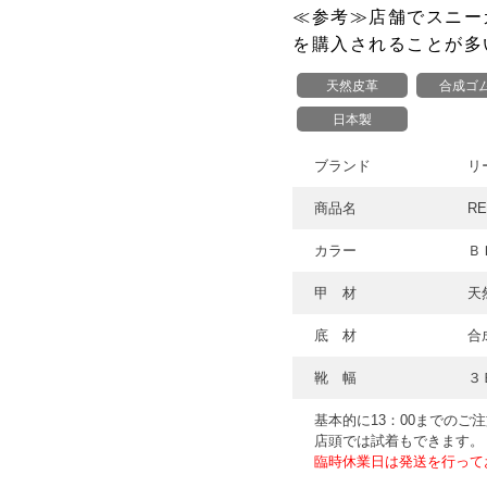
≪参考≫店舗でスニーカ
を購入されることが多
天然皮革
合成ゴ
日本製
ブランド
リ
商品名
RE
カラー
Ｂ
甲 材
天
底 材
合
靴 幅
３
基本的に13：00までのご
店頭では試着もできます。
臨時休業日は発送を行って