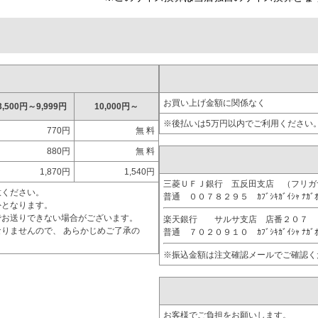
お買い上げ金額に関係なく
3,500円～9,999円
10,000円～
※後払いは5万円以内でご利用ください
770円
無 料
880円
無 料
1,870円
1,540円
三菱ＵＦＪ銀行 五反田支店 （フリ
意ください。
普通 ００７８２９５ ｶﾌﾞｼｷｶﾞｲｼｬ ﾅｶﾞ
外となります。
でお送りできない場合がございます。
楽天銀行 サルサ支店 店番２０７
りませんので、 あらかじめご了承の
普通 ７０２０９１０ ｶﾌﾞｼｷｶﾞｲｼｬ ﾅｶﾞ
※振込金額は注文確認メールでご確認く
お客様でご負担をお願いします。