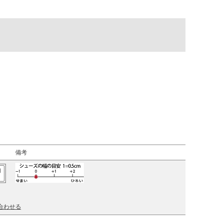
備考
加
合わせる