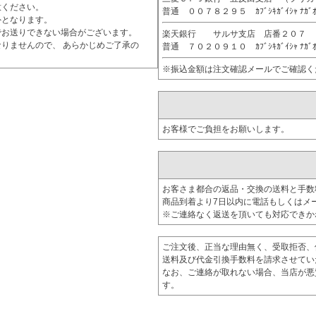
意ください。
普通 ００７８２９５ ｶﾌﾞｼｷｶﾞｲｼｬ ﾅｶﾞ
外となります。
でお送りできない場合がございます。
楽天銀行 サルサ支店 店番２０７
りませんので、 あらかじめご了承の
普通 ７０２０９１０ ｶﾌﾞｼｷｶﾞｲｼｬ ﾅｶﾞ
※振込金額は注文確認メールでご確認く
お客様でご負担をお願いします。
お客さま都合の返品・交換の送料と手数
商品到着より7日以内に電話もしくはメ
※ご連絡なく返送を頂いても対応できか
ご注文後、正当な理由無く、受取拒否、
送料及び代金引換手数料を請求させてい
なお、ご連絡が取れない場合、当店が悪
す。