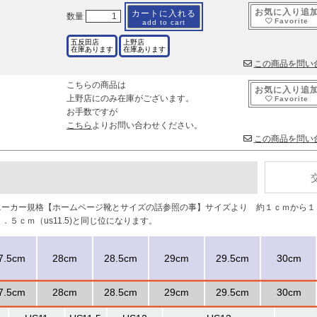
お気に入り追
カートに入れる
数量
Favorite
add to cart
五反田店
上野店
在庫あります
在庫あります
この商品を問い
こちらの商品は
お気に入り追
上野店にのみ在庫がございます。
Favorite
お手数ですが
こちら
よりお問い合わせください。
この商品を問い
スニーカー規格【ホームページ靴とサイズの話参照の事】サイズより 約１ｃｍから
５ｃｍ（us11.5)と同じ位になります。