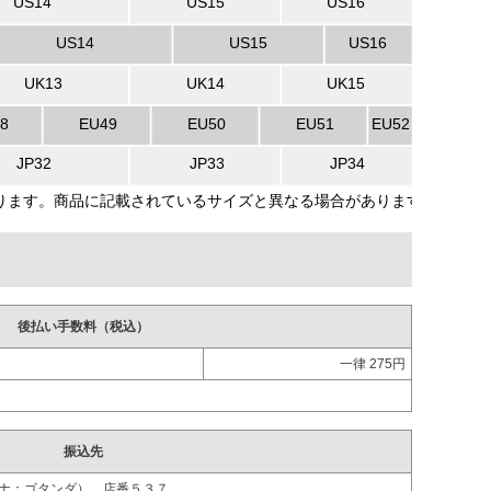
後払い手数料（税込）
一律 275円
。
振込先
ガナ：ゴタンダ） 店番５３７