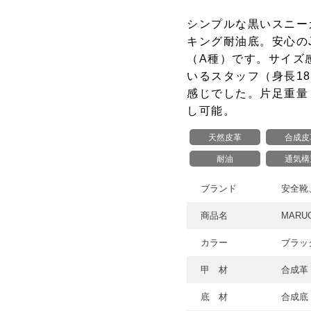
シンプルな黒いスニー
キング耐油底。安心の
（A種）です。サイズ
いるスタッフ（身長18
感じでした。片足重量 
し可能。
天然皮革
合成皮
耐油
通気構
ブランド
安全靴
商品名
MARU
カラー
ブラッ
甲 材
合成革
底 材
合成底