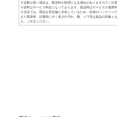
※足数が多い場合は、配送料が割増になる場合がありますのでご注
※送料はサービス料金となっております。返品時はサービスの適用
※当店では、商品を実店舗と共有しているため、従来のパッケージ
また製造時、試着時に付く多少の汚れ、傷、シワ等は返品の対象とな
上、ご注文ください。