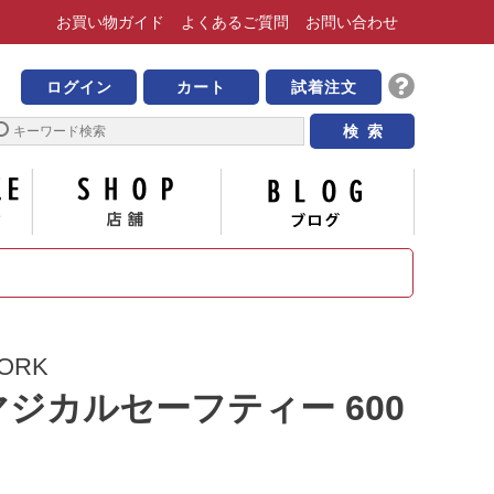
お買い物
ガイド
よくある
ご質問
お問い合わせ
靴の専門店 ビッグ・ビー
ログイン
カート
試着注文
サイズについて
店舗
ブログ
ORK
 マジカルセーフティー 600