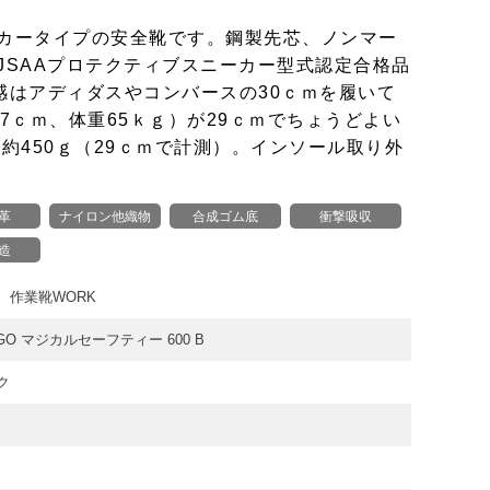
カータイプの安全靴です。鋼製先芯、ノンマー
JSAAプロテクティブスニーカー型式認定合格品
感はアディダスやコンバースの30ｃｍを履いて
7ｃｍ、体重65ｋｇ）が29ｃｍでちょうどよい
約450ｇ（29ｃｍで計測）。インソール取り外
革
ナイロン他織物
合成ゴム底
衝撃吸収
造
、作業靴WORK
GO マジカルセーフティー 600 B
ク