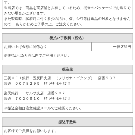
す。
※当店では、商品を実店舗と共有しているため、従来のパッケージでお送りで
きない場合がございます。
また製造時、試着時に付く多少の汚れ、傷、シワ等は返品の対象となりません
ので、 あらかじめご了承の上、ご注文ください。
後払い手数料（税込）
お買い上げ金額に関係なく
一律 275円
※後払いは5万円以内でご利用ください。
振込先
三菱ＵＦＪ銀行 五反田支店 （フリガナ：ゴタンダ） 店番５３７
普通 ００７８２９５ ｶﾌﾞｼｷｶﾞｲｼｬ ﾅｶﾞｵ
楽天銀行 サルサ支店 店番２０７
普通 ７０２０９１０ ｶﾌﾞｼｷｶﾞｲｼｬ ﾅｶﾞｵ
※振込金額は注文確認メールでご確認ください。
振込手数料
お客様でご負担をお願いします。