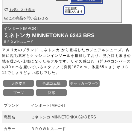
add to cart
五反田店
お気に入り追加
在庫あります
この商品を問い合わせる
インポートIMPORT
ミネトンカ MINNETONKA 6243 BRS
ＢＲＯＷＮスエード
アメリカのブランド ミネトンカ から登場したカジュアルシューズ。内
側に起毛素材とクッションインソールを搭載しており、見た目も履き心
地も暖かい仕様になったモデルです。サイズ感はｱﾃﾞｨﾀﾞｽやコンバース
の30ｃｍを履いているスタッフ（身長187ｃｍ、体重65ｋｇ）がＵＳ
12でちょうどよい感じでした。
天然皮革
合成ゴム底
チャッカーブーツ
ブーツ
防寒
ブランド
インポートIMPORT
商品名
ミネトンカ MINNETONKA 6243 BRS
カラー
ＢＲＯＷＮスエード