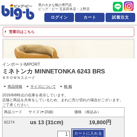
男の大きな靴の専門店 ビッ
男の大きな靴の専門店
ビッグ・ビー 五反田本店・上野店
ログイン
カート
試着注文
営業日はこちら
インポートIMPORT
ミネトンカ MINNETONKA 6243 BRS
ＢＲＯＷＮスエード
商品情報
サイズについて
靴 幅
2026/8/8時点の在庫を表示しています。
店舗と商品を共有をしているため、まれに売り切れの場合がございます。
ご了承ください。
商品コード
サイズ (
詳細
)
価格 （税込み）
us 13 (31cm)
19,800円
92274
カートに入れる