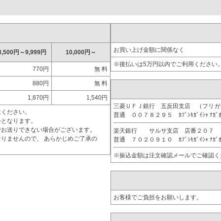
お買い上げ金額に関係なく
3,500円～9,999円
10,000円～
※後払いは5万円以内でご利用ください
770円
無 料
880円
無 料
1,870円
1,540円
三菱ＵＦＪ銀行 五反田支店 （フリ
意ください。
普通 ００７８２９５ ｶﾌﾞｼｷｶﾞｲｼｬ ﾅｶﾞ
外となります。
でお送りできない場合がございます。
楽天銀行 サルサ支店 店番２０７
りませんので、 あらかじめご了承の
普通 ７０２０９１０ ｶﾌﾞｼｷｶﾞｲｼｬ ﾅｶﾞ
※振込金額は注文確認メールでご確認く
お客様でご負担をお願いします。