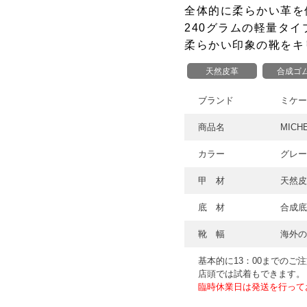
全体的に柔らかい革を
240グラムの軽量タ
柔らかい印象の靴をキ
天然皮革
合成ゴ
ブランド
ミケー
商品名
MICH
カラー
グレー
甲 材
天然皮
底 材
合成底
靴 幅
海外
基本的に13：00までのご
店頭では試着もできます。
臨時休業日は発送を行って