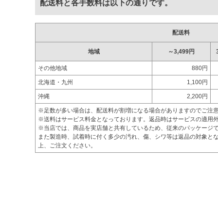
配送料と各手数料は以下の通りです。
配送料
地域
～3,499円
その他地域
880円
北海道・九州
1,100円
沖縄
2,200円
※足数が多い場合は、配送料が割増になる場合がありますのでご注
※送料はサービス料金となっております。返品時はサービスの適用
※当店では、商品を実店舗と共有しているため、従来のパッケージ
また製造時、試着時に付く多少の汚れ、傷、シワ等は返品の対象とな
上、ご注文ください。