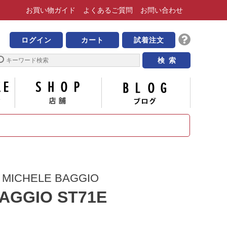
お買い物
ガイド
よくある
ご質問
お問い合わせ
靴の専門店 ビッグ・ビー
ログイン
カート
試着注文
サイズについて
店舗
ブログ
CHELE BAGGIO
AGGIO ST71E