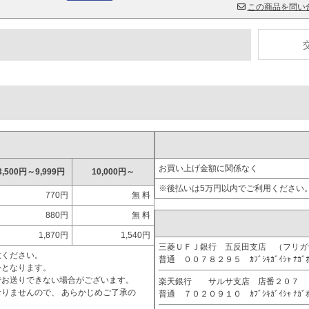
この商品を問い
お買い上げ金額に関係なく
3,500円～9,999円
10,000円～
※後払いは5万円以内でご利用ください
770円
無 料
880円
無 料
1,870円
1,540円
三菱ＵＦＪ銀行 五反田支店 （フリ
意ください。
普通 ００７８２９５ ｶﾌﾞｼｷｶﾞｲｼｬ ﾅｶﾞ
外となります。
でお送りできない場合がございます。
楽天銀行 サルサ支店 店番２０７
りませんので、 あらかじめご了承の
普通 ７０２０９１０ ｶﾌﾞｼｷｶﾞｲｼｬ ﾅｶﾞ