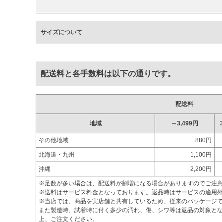
サイズについて
配送料と各手数料は以下の通りです。
配送料
地域
～3,499円
その他地域
880円
北海道・九州
1,100円
沖縄
2,200円
※足数が多い場合は、配送料が割増になる場合がありますのでご注
※送料はサービス料金となっております。返品時はサービスの適用
※当店では、商品を実店舗と共有しているため、従来のパッケージ
また製造時、試着時に付く多少の汚れ、傷、シワ等は返品の対象とな
上、ご注文ください。