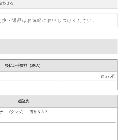
合わせる
交換・返品はお気軽にお申しつけください。
後払い手数料（税込）
一律 275円
。
振込先
ガナ：ゴタンダ） 店番５３７
ｵ
ｵ