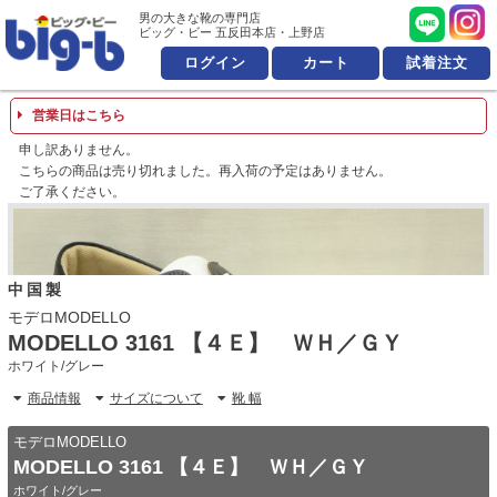
男の大きな靴の専門店 ビッ
男の大きな靴の専門店
ビッグ・ビー 五反田本店・上野店
ログイン
カート
試着注文
営業日はこちら
申し訳ありません。
こちらの商品は売り切れました。再入荷の予定はありません。
ご了承ください。
中国製
モデロMODELLO
MODELLO 3161 【４Ｅ】 ＷＨ／ＧＹ
ホワイト/グレー
商品情報
サイズについて
靴 幅
モデロMODELLO
MODELLO 3161 【４Ｅ】 ＷＨ／ＧＹ
ホワイト/グレー