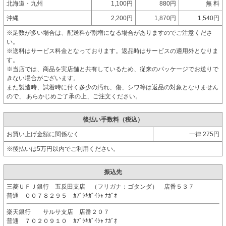
北海道・九州
1,100円
880円
無 料
沖縄
2,200円
1,870円
1,540円
※足数が多い場合は、配送料が割増になる場合がありますのでご注意くださ
い。
※送料はサービス料金となっております。返品時はサービスの適用外となりま
す。
※当店では、商品を実店舗と共有しているため、従来のパッケージでお送りで
きない場合がございます。
また製造時、試着時に付く多少の汚れ、傷、シワ等は返品の対象となりません
ので、 あらかじめご了承の上、ご注文ください。
後払い手数料（税込）
お買い上げ金額に関係なく
一律 275円
※後払いは5万円以内でご利用ください。
振込先
三菱ＵＦＪ銀行 五反田支店 （フリガナ：ゴタンダ） 店番５３７
普通 ００７８２９５ ｶﾌﾞｼｷｶﾞｲｼｬ ﾅｶﾞｵ
楽天銀行 サルサ支店 店番２０７
普通 ７０２０９１０ ｶﾌﾞｼｷｶﾞｲｼｬ ﾅｶﾞｵ