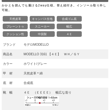
かかとを踏んでも履ける2way仕様。替え紐付き。インソール取り外し
可能。
天然皮革
キャンパス生地
合成ゴム底
プレーントゥ
スニーカー
幅広
クッション性
中国製
４Ｅ
ブランド
モデロMODELLO
商品名
MODELLO 3161 【４Ｅ】 ＷＨ／ＧＹ
カラー
ホワイト/グレー
甲 材
天然皮革＊綿
底 材
合成底
靴 幅
４Ｅ （ＥＥＥＥ） 幅広な造り