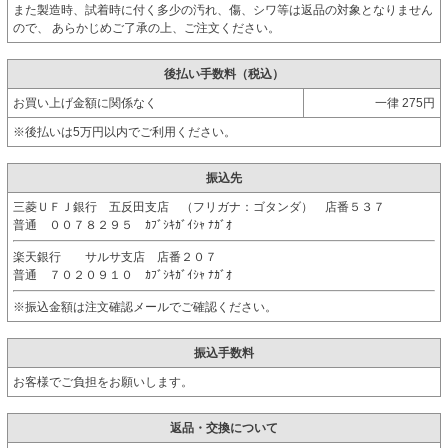
また製造時、試着時に付く多少の汚れ、傷、シワ等は返品の対象となりません
ので、 あらかじめご了承の上、ご注文ください。
後払い手数料（税込）
お買い上げ金額に関係なく
一律 275円
※後払いは5万円以内でご利用ください。
振込先
三菱ＵＦＪ銀行 五反田支店 （フリガナ：ゴタンダ） 店番５３７
普通 ００７８２９５ ｶﾌﾞｼｷｶﾞｲｼｬ ﾅｶﾞｵ
楽天銀行 サルサ支店 店番２０７
普通 ７０２０９１０ ｶﾌﾞｼｷｶﾞｲｼｬ ﾅｶﾞｵ
※振込金額は注文確認メールでご確認ください。
振込手数料
お客様でご負担をお願いします。
返品・交換について