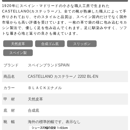
1920年にスペイン・マドリードの小さな職人工房で生まれた
CASTELLANO(カステッラーノ)。全ての靴が熟練した職人によって手
作りされており、そのスタイルと品質は、スペイン国内だけでなく国外
市場からも高い評価を受けています。一枚の革で袋の様に包み込むモカ
シン製法で、優しく足を包み込んでくれます。足に馴染みやすく、ソフ
トな履き心地と返りの良さも備えています。
天然皮革
合成ゴム底
スリッポン
スペイン製
ブランド
スペインブランドSPAIN
商品名
CASTELLANO カステラーノ 2202 BL-EN
カラー
ＢＬＡＣＫエナメル
甲 材
天然皮革
底 材
合成底
靴 幅
海外の標準的幅です。表示なし