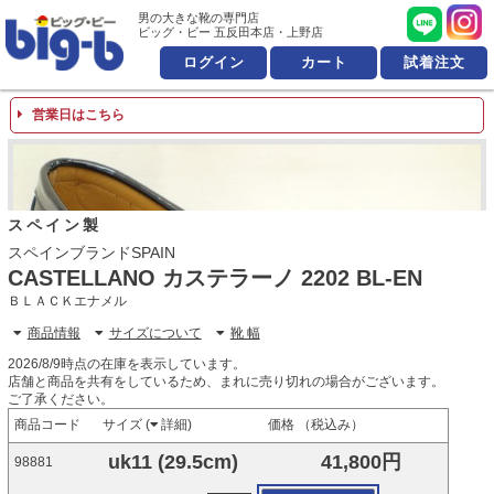
男の大きな靴の専門店 ビッ
男の大きな靴の専門店
ビッグ・ビー 五反田本店・上野店
ログイン
カート
試着注文
営業日はこちら
スペイン製
スペインブランドSPAIN
CASTELLANO カステラーノ 2202 BL-EN
ＢＬＡＣＫエナメル
商品情報
サイズについて
靴 幅
2026/8/9時点の在庫を表示しています。
店舗と商品を共有をしているため、まれに売り切れの場合がございます。
ご了承ください。
商品コード
サイズ (
詳細
)
価格 （税込み）
uk11 (29.5cm)
41,800円
98881