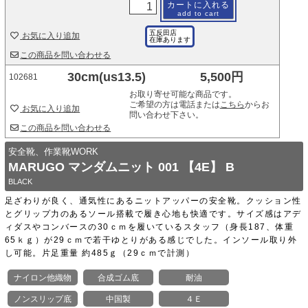
カートに入れる
add to cart
五反田店
お気に入り追加
在庫あります
この商品を問い合わせる
30cm(us13.5)
5,500円
102681
お取り寄せ可能な商品です。
ご希望の方は電話または
こちら
からお
お気に入り追加
問い合わせ下さい。
この商品を問い合わせる
安全靴、作業靴WORK
MARUGO マンダムニット 001 【4E】 B
BLACK
足ざわりが良く、通気性にあるニットアッパーの安全靴。クッション性
とグリップ力のあるソール搭載で履き心地も快適です。サイズ感はアデ
ィダスやコンバースの30ｃｍを履いているスタッフ（身長187、体重
65ｋｇ）が29ｃｍで若干ゆとりがある感じでした。インソール取り外
し可能。片足重量 約485ｇ（29ｃｍで計測）
ナイロン他織物
合成ゴム底
耐油
ノンスリップ底
中国製
４Ｅ