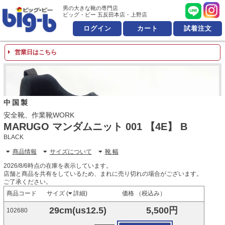
男の大きな靴の専門店 ビッ
男の大きな靴の専門店
ビッグ・ビー 五反田本店・上野店
ログイン
カート
試着注文
営業日はこちら
中国製
安全靴、作業靴WORK
MARUGO マンダムニット 001 【4E】 B
BLACK
商品情報
サイズについて
靴 幅
2026/8/6時点の在庫を表示しています。
店舗と商品を共有をしているため、まれに売り切れの場合がございます。
ご了承ください。
商品コード
サイズ (
詳細
)
価格 （税込み）
29cm(us12.5)
5,500円
102680