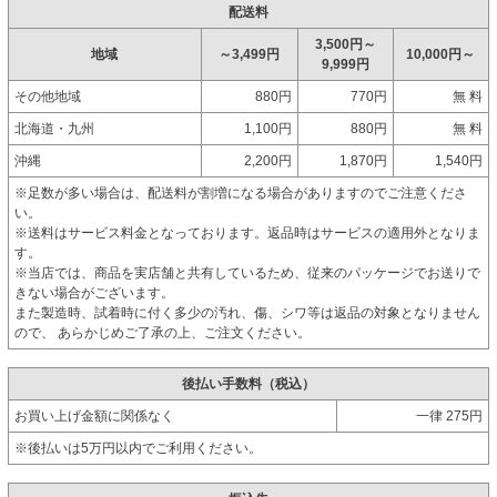
配送料
3,500円～
地域
～3,499円
10,000円～
9,999円
その他地域
880円
770円
無 料
北海道・九州
1,100円
880円
無 料
沖縄
2,200円
1,870円
1,540円
※足数が多い場合は、配送料が割増になる場合がありますのでご注意くださ
い。
※送料はサービス料金となっております。返品時はサービスの適用外となりま
す。
※当店では、商品を実店舗と共有しているため、従来のパッケージでお送りで
きない場合がございます。
また製造時、試着時に付く多少の汚れ、傷、シワ等は返品の対象となりません
ので、 あらかじめご了承の上、ご注文ください。
後払い手数料（税込）
お買い上げ金額に関係なく
一律 275円
※後払いは5万円以内でご利用ください。