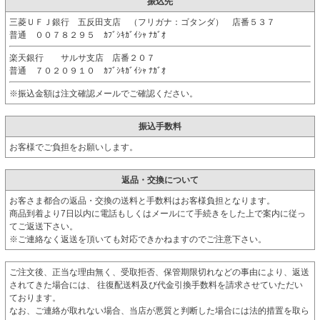
振込先
三菱ＵＦＪ銀行 五反田支店 （フリガナ：ゴタンダ） 店番５３７
普通 ００７８２９５ ｶﾌﾞｼｷｶﾞｲｼｬ ﾅｶﾞｵ
楽天銀行 サルサ支店 店番２０７
普通 ７０２０９１０ ｶﾌﾞｼｷｶﾞｲｼｬ ﾅｶﾞｵ
※振込金額は注文確認メールでご確認ください。
振込手数料
お客様でご負担をお願いします。
返品・交換について
お客さま都合の返品・交換の送料と手数料はお客様負担となります。
商品到着より7日以内に電話もしくはメールにて手続きをした上で案内に従っ
てご返送下さい。
※ご連絡なく返送を頂いても対応できかねますのでご注意下さい。
ご注文後、正当な理由無く、受取拒否、保管期限切れなどの事由により、返送
されてきた場合には、 往復配送料及び代金引換手数料を請求させていただい
ております。
なお、ご連絡が取れない場合、当店が悪質と判断した場合には法的措置を取ら