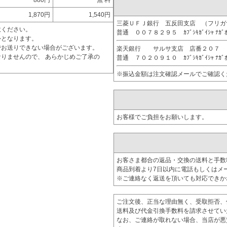
880円
無 料
1,870円
1,540円
三菱ＵＦＪ銀行 五反田支店 （フリ
意ください。
普通 ００７８２９５ ｶﾌﾞｼｷｶﾞｲｼｬ ﾅｶﾞ
外となります。
でお送りできない場合がございます。
楽天銀行 サルサ支店 店番２０７
りませんので、 あらかじめご了承の
普通 ７０２０９１０ ｶﾌﾞｼｷｶﾞｲｼｬ ﾅｶﾞ
※振込金額は注文確認メールでご確認く
お客様でご負担をお願いします。
お客さま都合の返品・交換の送料と手数
商品到着より7日以内に電話もしくはメ
※ご連絡なく返送を頂いても対応できか
ご注文後、正当な理由無く、受取拒否、
送料及び代金引換手数料を請求させてい
なお、ご連絡が取れない場合、当店が悪