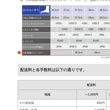
例 日本規格(革靴)サイズ２８ｃｍ ＝ スニーカー規格サイズ２９．
配送料と各手数料は以下の通りです。
配送料
地域
～3,499円
その他地域
880円