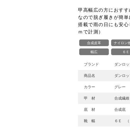
甲高幅広の方におすす
なので脱ぎ履きが簡単
搭載で雨の日にも安心し
ｍで計測）
合成皮革
ナイロン
幅広
６Ｅ
ブランド
ダンロップ
商品名
ダンロップ
カラー
グレー
甲 材
合成繊維
底 材
合成底
靴 幅
６Ｅ （