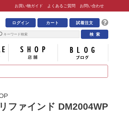
お買い物
ガイド
よくある
ご質問
お問い合わせ
靴の専門店 ビッグ・ビー
ログイン
カート
試着注文
サイズについて
店舗
ブログ
OP
リファインド DM2004WP