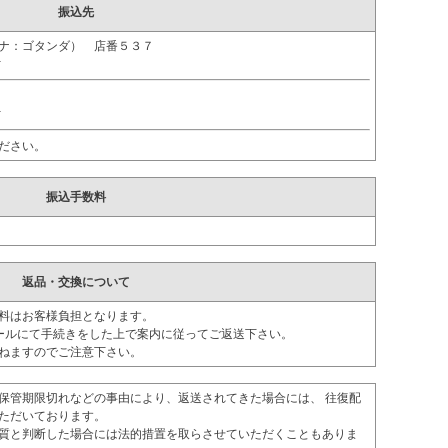
振込先
ガナ：ゴタンダ） 店番５３７
ｵ
ｵ
ださい。
振込手数料
返品・交換について
料はお客様負担となります。
ールにて手続きをした上で案内に従ってご返送下さい。
ねますのでご注意下さい。
保管期限切れなどの事由により、返送されてきた場合には、 往復配
ただいております。
質と判断した場合には法的措置を取らさせていただくこともありま