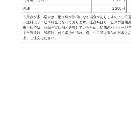
北海道・九州
1,100円
沖縄
2,200円
※足数が多い場合は、配送料が割増になる場合がありますのでご注
※送料はサービス料金となっております。返品時はサービスの適用
※当店では、商品を実店舗と共有しているため、従来のパッケージ
また製造時、試着時に付く多少の汚れ、傷、シワ等は返品の対象とな
上、ご注文ください。