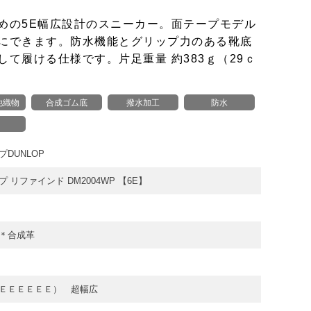
めの5E幅広設計のスニーカー。面テープモデル
にできます。防水機能とグリップ力のある靴底
て履ける仕様です。片足重量 約383ｇ（29ｃ
他織物
合成ゴム底
撥水加工
防水
DUNLOP
 リファインド DM2004WP 【6E】
＊合成革
ＥＥＥＥＥＥ） 超幅広