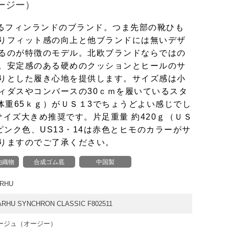
ージー）
あるフィンランドのブランド。つま先部の靴ひも
りフィット感の向上と他ブランドには無いデザ
るのが特徴のモデル。北欧ブランドならではの
。安定感のある硬めのクッションとヒールのサ
りとした履き心地を提供します。サイズ感は小
ィダスやコンバースの30ｃｍを履いているスタ
体重65ｋｇ）がＵＳ１3でちょうどよい感じでし
サイズ大きめ推奨です。片足重量 約420ｇ（ＵＳ
ピンク色、US13・14は赤色とヒモのカラーがサ
りますのでご了承ください。
他織物
合成ゴム底
中国製
RHU
HU SYNCHRON CLASSIC F802511
ージュ（オージー）