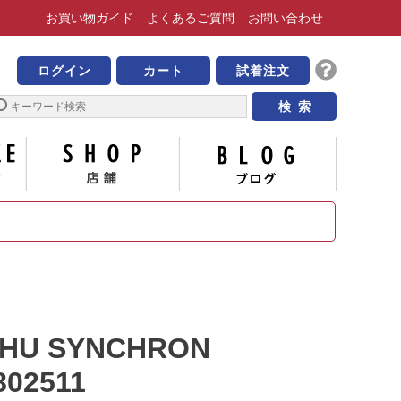
お買い物
ガイド
よくある
ご質問
お問い合わせ
靴の専門店 ビッグ・ビー
ログイン
カート
試着注文
サイズについて
店舗
ブログ
HU SYNCHRON
802511