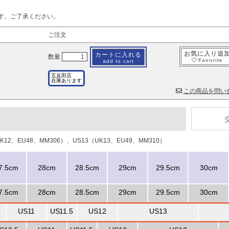
す。ご了承ください。
ご注文
お気に入り追
カートに入れる
数量
Favorite
add to cart
五反田店
在庫あります
この商品を問い
K12、EU48、MM306）、US13（UK13、EU49、MM310）