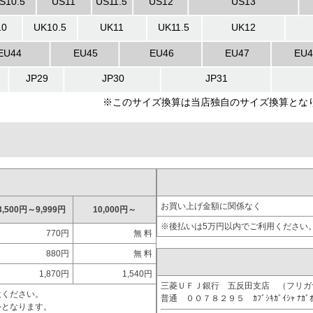
お買い上げ金額に関係なく
3,500円～9,999円
10,000円～
※後払いは5万円以内でご利用ください
770円
無 料
880円
無 料
1,870円
1,540円
三菱ＵＦＪ銀行 五反田支店 （フリ
意ください。
普通 ００７８２９５ ｶﾌﾞｼｷｶﾞｲｼｬ ﾅｶﾞ
外となります。