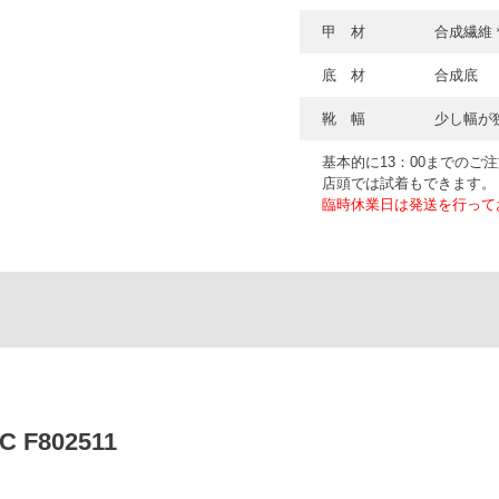
甲 材
合成繊維
底 材
合成底
靴 幅
少し幅が
基本的に13：00までのご
店頭では試着もできます。
臨時休業日は発送を行って
 F802511