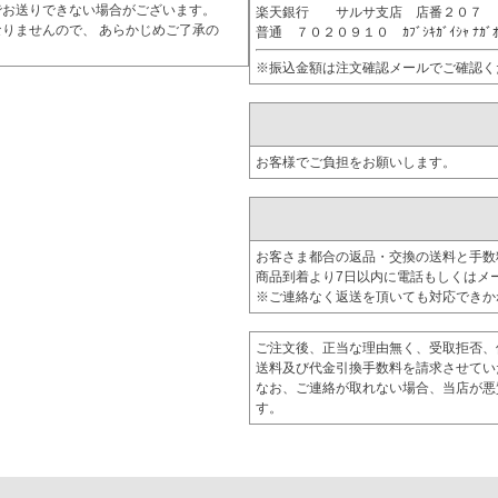
でお送りできない場合がございます。
楽天銀行 サルサ支店 店番２０７
りませんので、 あらかじめご了承の
普通 ７０２０９１０ ｶﾌﾞｼｷｶﾞｲｼｬ ﾅｶﾞ
※振込金額は注文確認メールでご確認く
お客様でご負担をお願いします。
お客さま都合の返品・交換の送料と手数
商品到着より7日以内に電話もしくはメ
※ご連絡なく返送を頂いても対応できか
ご注文後、正当な理由無く、受取拒否、
送料及び代金引換手数料を請求させてい
なお、ご連絡が取れない場合、当店が悪
す。