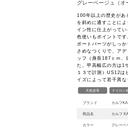
グレーベージュ（オ
100年以上の歴史が
を斜めに通すことによ
イン性に仕上がってい
色使いもポイントです
ポートパーツがしっか
さめなつくりで、アデ
ッフ（身長187ｃｍ、
た。甲高幅広の方は1
１３で計測）US12は
イズによって若干異な
天然皮革
ナイロン
ブランド
カルフKA
商品名
カルフ KAR
カラー
グレーベ