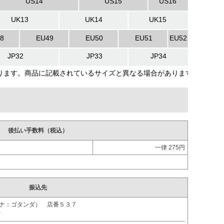
後払い手数料（税込）
一律 275円
。
振込先
ガナ：ゴタンダ） 店番５３７
ｵ