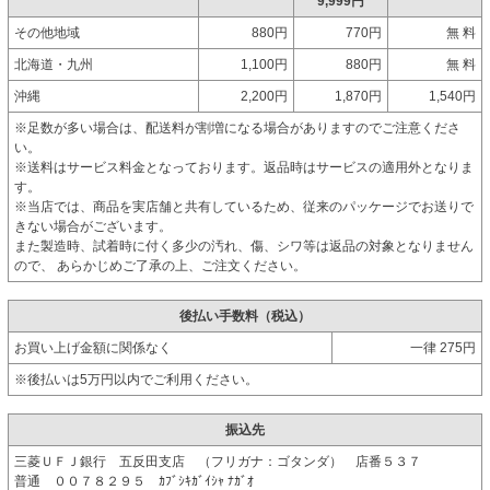
9,999円
その他地域
880円
770円
無 料
北海道・九州
1,100円
880円
無 料
沖縄
2,200円
1,870円
1,540円
※足数が多い場合は、配送料が割増になる場合がありますのでご注意くださ
い。
※送料はサービス料金となっております。返品時はサービスの適用外となりま
す。
※当店では、商品を実店舗と共有しているため、従来のパッケージでお送りで
きない場合がございます。
また製造時、試着時に付く多少の汚れ、傷、シワ等は返品の対象となりません
ので、 あらかじめご了承の上、ご注文ください。
後払い手数料（税込）
お買い上げ金額に関係なく
一律 275円
※後払いは5万円以内でご利用ください。
振込先
三菱ＵＦＪ銀行 五反田支店 （フリガナ：ゴタンダ） 店番５３７
普通 ００７８２９５ ｶﾌﾞｼｷｶﾞｲｼｬ ﾅｶﾞｵ