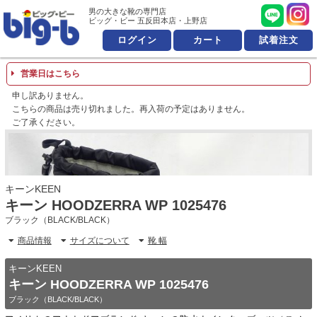
男の大きな靴の専門店 ビッ
男の大きな靴の専門店
ビッグ・ビー 五反田本店・上野店
ログイン
カート
試着注文
営業日はこちら
申し訳ありません。
こちらの商品は売り切れました。再入荷の予定はありません。
ご了承ください。
キーンKEEN
キーン HOODZERRA WP 1025476
ブラック（BLACK/BLACK）
商品情報
サイズについて
靴 幅
キーンKEEN
キーン HOODZERRA WP 1025476
ブラック（BLACK/BLACK）