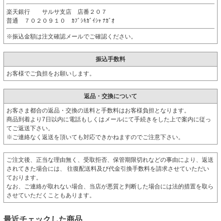
楽天銀行 サルサ支店 店番２０７
普通 ７０２０９１０ ｶﾌﾞｼｷｶﾞｲｼｬ ﾅｶﾞｵ
※振込金額は注文確認メールでご確認ください。
振込手数料
お客様でご負担をお願いします。
返品・交換について
お客さま都合の返品・交換の送料と手数料はお客様負担となります。
商品到着より7日以内に電話もしくはメールにて手続きをした上で案内に従っ
てご返送下さい。
※ご連絡なく返送を頂いても対応できかねますのでご注意下さい。
ご注文後、正当な理由無く、受取拒否、保管期限切れなどの事由により、返送
されてきた場合には、 往復配送料及び代金引換手数料を請求させていただい
ております。
なお、ご連絡が取れない場合、当店が悪質と判断した場合には法的措置を取ら
させていただくこともあります。
最近チェックした商品