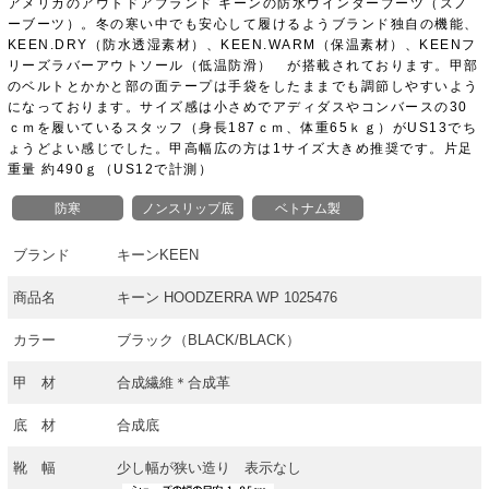
アメリカのアウトドアブランド キーンの防水ウインターブーツ（スノ
ーブーツ）。冬の寒い中でも安心して履けるようブランド独自の機能、
KEEN.DRY（防水透湿素材）、KEEN.WARM（保温素材）、KEENフ
リーズラバーアウトソール（低温防滑） が搭載されております。甲部
のベルトとかかと部の面テープは手袋をしたままでも調節しやすいよう
になっております。サイズ感は小さめでアディダスやコンバースの30
ｃｍを履いているスタッフ（身長187ｃｍ、体重65ｋｇ）がUS13でち
ょうどよい感じでした。甲高幅広の方は1サイズ大きめ推奨です。片足
重量 約490ｇ（US12で計測）
防寒
ノンスリップ底
ベトナム製
ブランド
キーンKEEN
商品名
キーン HOODZERRA WP 1025476
カラー
ブラック（BLACK/BLACK）
甲 材
合成繊維＊合成革
底 材
合成底
靴 幅
少し幅が狭い造り 表示なし