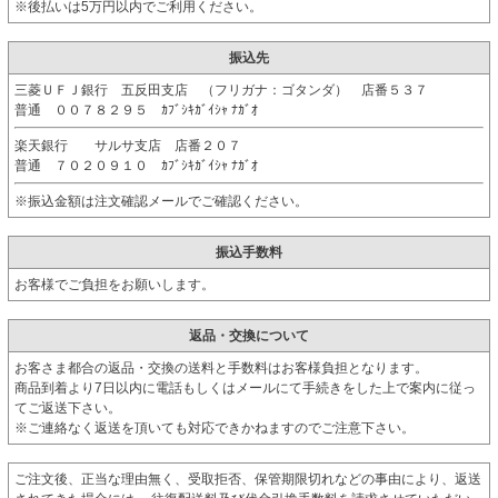
※後払いは5万円以内でご利用ください。
振込先
三菱ＵＦＪ銀行 五反田支店 （フリガナ：ゴタンダ） 店番５３７
普通 ００７８２９５ ｶﾌﾞｼｷｶﾞｲｼｬ ﾅｶﾞｵ
楽天銀行 サルサ支店 店番２０７
普通 ７０２０９１０ ｶﾌﾞｼｷｶﾞｲｼｬ ﾅｶﾞｵ
※振込金額は注文確認メールでご確認ください。
振込手数料
お客様でご負担をお願いします。
返品・交換について
お客さま都合の返品・交換の送料と手数料はお客様負担となります。
商品到着より7日以内に電話もしくはメールにて手続きをした上で案内に従っ
てご返送下さい。
※ご連絡なく返送を頂いても対応できかねますのでご注意下さい。
ご注文後、正当な理由無く、受取拒否、保管期限切れなどの事由により、返送