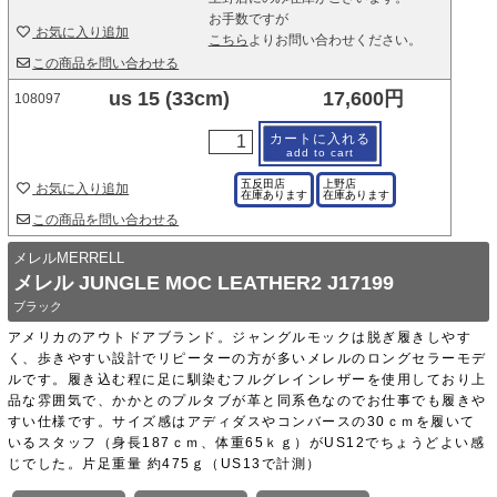
お手数ですが
お気に入り追加
こちら
よりお問い合わせください。
この商品を問い合わせる
us 15 (33cm)
17,600円
108097
カートに入れる
add to cart
五反田店
上野店
お気に入り追加
在庫あります
在庫あります
この商品を問い合わせる
メレルMERRELL
メレル JUNGLE MOC LEATHER2 J17199
ブラック
アメリカのアウトドアブランド。ジャングルモックは脱ぎ履きしやす
く、歩きやすい設計でリピーターの方が多いメレルのロングセラーモデ
ルです。履き込む程に足に馴染むフルグレインレザーを使用しており上
品な雰囲気で、かかとのプルタブが革と同系色なのでお仕事でも履きや
すい仕様です。サイズ感はアディダスやコンバースの30ｃｍを履いて
いるスタッフ（身長187ｃｍ、体重65ｋｇ）がUS12でちょうどよい感
じでした。片足重量 約475ｇ（US13で計測）