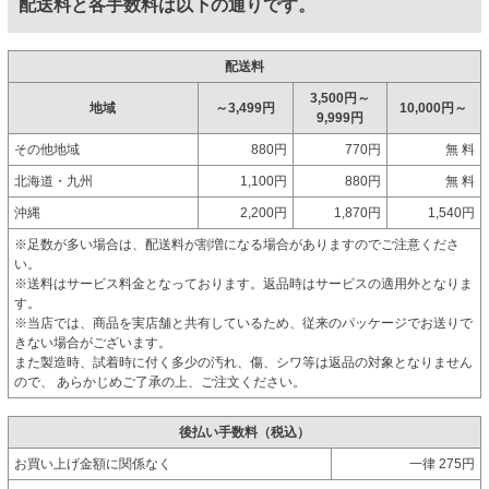
配送料と各手数料は以下の通りです。
配送料
3,500円～
地域
～3,499円
10,000円～
9,999円
その他地域
880円
770円
無 料
北海道・九州
1,100円
880円
無 料
沖縄
2,200円
1,870円
1,540円
※足数が多い場合は、配送料が割増になる場合がありますのでご注意くださ
い。
※送料はサービス料金となっております。返品時はサービスの適用外となりま
す。
※当店では、商品を実店舗と共有しているため、従来のパッケージでお送りで
きない場合がございます。
また製造時、試着時に付く多少の汚れ、傷、シワ等は返品の対象となりません
ので、 あらかじめご了承の上、ご注文ください。
後払い手数料（税込）
お買い上げ金額に関係なく
一律 275円