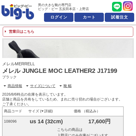
男の大きな靴の専門店 ビッ
男の大きな靴の専門店
ビッグ・ビー 五反田本店・上野店
ログイン
カート
試着注文
営業日はこちら
メレルMERRELL
メレル JUNGLE MOC LEATHER2 J17199
ブラック
商品情報
サイズについて
靴 幅
2026/8/6時点の在庫を表示しています。
店舗と商品を共有をしているため、まれに売り切れの場合がございます。
ご了承ください。
商品コード
サイズ (
詳細
)
価格 （税込み）
us 14 (32cm)
17,600円
108096
こちらの商品は
上野店にのみ在庫がございます。