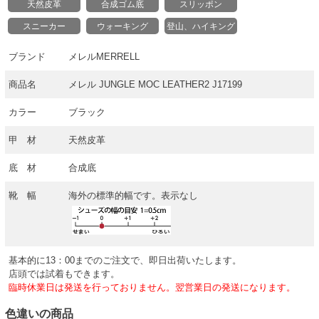
天然皮革
合成ゴム底
スリッポン
スニーカー
ウォーキング
登山、ハイキング
ブランド
メレルMERRELL
商品名
メレル JUNGLE MOC LEATHER2 J17199
カラー
ブラック
甲 材
天然皮革
底 材
合成底
靴 幅
海外の標準的幅です。表示なし
基本的に13：00までのご注文で、即日出荷いたします。
店頭では試着もできます。
臨時休業日は発送を行っておりません。翌営業日の発送になります。
色違いの商品