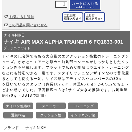
カートに入れる
add to cart
五反田店
上野店
お気に入り追加
在庫あります
在庫あります
この商品を問い合わせる
ナイキNIKE
ナイキ AIR MAX ALPHA TRAINER 6 FQ1833-001
ブラック/ホワイト
ナイキの代名詞でもある大容量のエアクッション搭載のトレーニングシ
ューズ。かかとのエアーと厚めの前足部のソールがしっかりとしたクッ
ション性を発揮します。フラットで広めな靴底はウエイトトレーニング
などにも対応できる一足です。スタイリッシュなデザインなので普段履
きとしても使える一足。サイズ感はアディダスやコンバースの30ｃｍ
を履いているスタッフ（身長187ｃｍ、体重65ｋｇ）がUS12でちょう
どよい感じでした。甲高幅広の方は1サイズ大きめ推奨です。片足重量
約470ｇ（US13で計測）
ナイロン他織物
スニーカー
トレーニング
通気構造
クッション性
インドネシア製
ブランド
ナイキNIKE