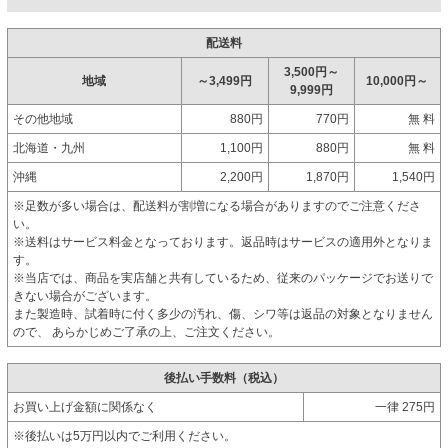
配送料
3,500円～
地域
～3,499円
10,000円～
9,999円
その他地域
880円
770円
無 料
北海道・九州
1,100円
880円
無 料
沖縄
2,200円
1,870円
1,540円
※足数が多い場合は、配送料が割増になる場合がありますのでご注意くださ
い。
※送料はサービス料金となっております。返品時はサービスの適用外となりま
す。
※当店では、商品を実店舗と共有しているため、従来のパッケージでお送りで
きない場合がございます。
また製造時、試着時に付く多少の汚れ、傷、シワ等は返品の対象となりません
ので、 あらかじめご了承の上、ご注文ください。
後払い手数料（税込）
お買い上げ金額に関係なく
一律 275円
※後払いは5万円以内でご利用ください。