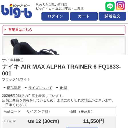
男の大きな靴の専門店 ビッ
男の大きな靴の専門店
ビッグ・ビー 五反田本店・上野店
ログイン
カート
試着注文
営業日はこちら
ナイキNIKE
ナイキ AIR MAX ALPHA TRAINER 6 FQ1833-
001
ブラック/ホワイト
商品情報
サイズについて
靴 幅
2026/8/10時点の在庫を表示しています。
店舗と商品を共有をしているため、まれに売り切れの場合がございます。
ご了承ください。
商品コード
サイズ (
詳細
)
価格 （税込み）
us 12 (30cm)
11,550円
108782