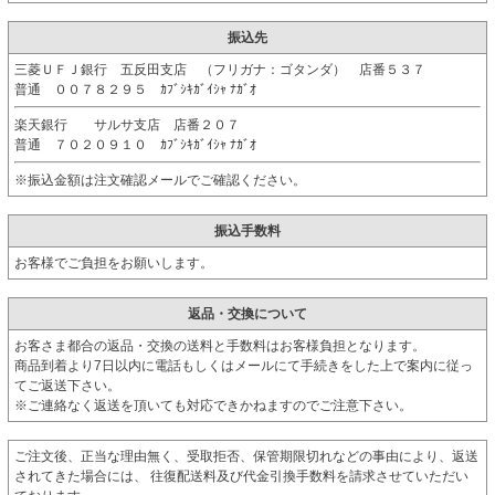
振込先
三菱ＵＦＪ銀行 五反田支店 （フリガナ：ゴタンダ） 店番５３７
普通 ００７８２９５ ｶﾌﾞｼｷｶﾞｲｼｬ ﾅｶﾞｵ
楽天銀行 サルサ支店 店番２０７
普通 ７０２０９１０ ｶﾌﾞｼｷｶﾞｲｼｬ ﾅｶﾞｵ
※振込金額は注文確認メールでご確認ください。
振込手数料
お客様でご負担をお願いします。
返品・交換について
お客さま都合の返品・交換の送料と手数料はお客様負担となります。
商品到着より7日以内に電話もしくはメールにて手続きをした上で案内に従っ
てご返送下さい。
※ご連絡なく返送を頂いても対応できかねますのでご注意下さい。
ご注文後、正当な理由無く、受取拒否、保管期限切れなどの事由により、返送
されてきた場合には、 往復配送料及び代金引換手数料を請求させていただい