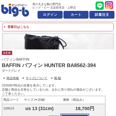
男の大きな靴の専門店 ビッ
男の大きな靴の専門店
ビッグ・ビー 五反田本店・上野店
ログイン
カート
試着注文
営業日はこちら
NEW
バフィンBAFFIN
BAFFIN バフィン HUNTER BA8562-394
ダークグレイ
商品情報
サイズについて
靴 幅
2026/8/7時点の在庫を表示しています。
店舗と商品を共有をしているため、まれに売り切れの場合がございます。
ご了承ください。
商品コード
サイズ (
詳細
)
価格 （税込み）
us 13 (31cm)
18,700円
109524