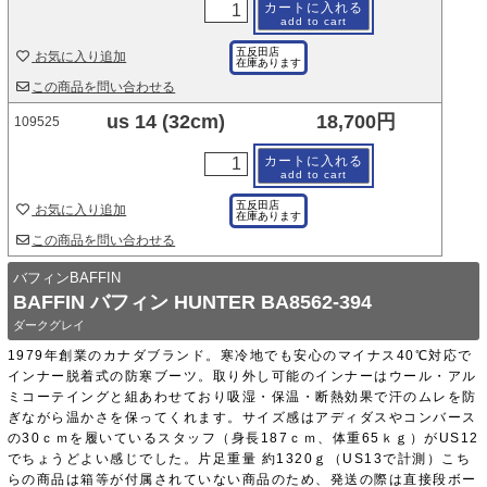
カートに入れる
add to cart
五反田店
お気に入り追加
在庫あります
この商品を問い合わせる
us 14 (32cm)
18,700円
109525
カートに入れる
add to cart
五反田店
お気に入り追加
在庫あります
この商品を問い合わせる
バフィンBAFFIN
BAFFIN バフィン HUNTER BA8562-394
ダークグレイ
1979年創業のカナダブランド。寒冷地でも安心のマイナス40℃対応で
インナー脱着式の防寒ブーツ。取り外し可能のインナーはウール・アル
ミコーテイングと組あわせており吸湿・保温・断熱効果で汗のムレを防
ぎながら温かさを保ってくれます。サイズ感はアディダスやコンバース
の30ｃｍを履いているスタッフ（身長187ｃｍ、体重65ｋｇ）がUS12
でちょうどよい感じでした。片足重量 約1320ｇ（US13で計測）こち
らの商品は箱等が付属されていない商品のため、発送の際は直接段ボー