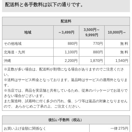
配送料と各手数料は以下の通りです。
配送料
3,500円～
地域
～3,499円
10,000円～
9,999円
その他地域
880円
770円
無 料
北海道・九州
1,100円
880円
無 料
沖縄
2,200円
1,870円
1,540円
※足数が多い場合は、配送料が割増になる場合がありますのでご注意くださ
い。
※送料はサービス料金となっております。返品時はサービスの適用外となりま
す。
※当店では、商品を実店舗と共有しているため、従来のパッケージでお送りで
きない場合がございます。
また製造時、試着時に付く多少の汚れ、傷、シワ等は返品の対象となりません
ので、 あらかじめご了承の上、ご注文ください。
後払い手数料（税込）
お買い上げ金額に関係なく
一律 275円