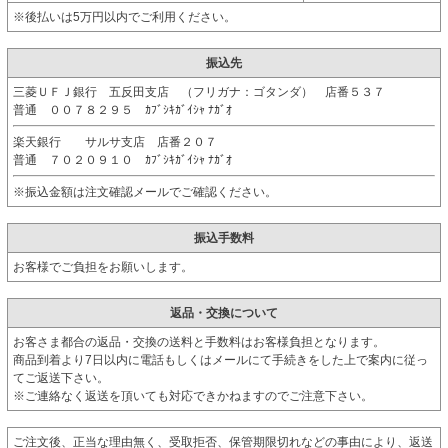
※後払いは5万円以内でご利用ください。
振込先
三菱ＵＦＪ銀行 五反田支店 （フリガナ：ゴタンダ） 店番５３７
普通 ００７８２９５ ｶﾌﾞｼｷｶﾞｲｼｬ ﾅｶﾞｵ
楽天銀行 サルサ支店 店番２０７
普通 ７０２０９１０ ｶﾌﾞｼｷｶﾞｲｼｬ ﾅｶﾞｵ
※振込金額は注文確認メールでご確認ください。
振込手数料
お客様でご負担をお願いします。
返品・交換について
お客さま都合の返品・交換の送料と手数料はお客様負担となります。
商品到着より7日以内に電話もしくはメールにて手続きをした上で案内に従っ
てご返送下さい。
※ご連絡なく返送を頂いても対応できかねますのでご注意下さい。
ご注文後、正当な理由無く、受取拒否、保管期限切れなどの事由により、返送