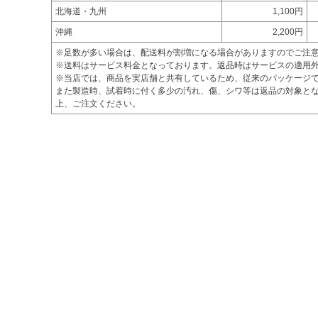
北海道・九州
1,100円
沖縄
2,200円
※足数が多い場合は、配送料が割増になる場合がありますのでご注
※送料はサービス料金となっております。返品時はサービスの適用
※当店では、商品を実店舗と共有しているため、従来のパッケージ
また製造時、試着時に付く多少の汚れ、傷、シワ等は返品の対象とな
上、ご注文ください。