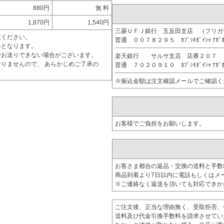
880円
無 料
1,870円
1,540円
三菱ＵＦＪ銀行 五反田支店 （フリ
意ください。
普通 ００７８２９５ ｶﾌﾞｼｷｶﾞｲｼｬ ﾅｶﾞ
外となります。
でお送りできない場合がございます。
楽天銀行 サルサ支店 店番２０７
りませんので、 あらかじめご了承の
普通 ７０２０９１０ ｶﾌﾞｼｷｶﾞｲｼｬ ﾅｶﾞ
※振込金額は注文確認メールでご確認く
お客様でご負担をお願いします。
お客さま都合の返品・交換の送料と手数
商品到着より7日以内に電話もしくはメ
※ご連絡なく返送を頂いても対応できか
ご注文後、正当な理由無く、受取拒否、
送料及び代金引換手数料を請求させてい