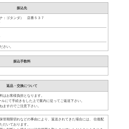
振込先
ガナ：ゴタンダ） 店番５３７
ｵ
ｵ
ださい。
振込手数料
返品・交換について
料はお客様負担となります。
ールにて手続きをした上で案内に従ってご返送下さい。
ねますのでご注意下さい。
保管期限切れなどの事由により、返送されてきた場合には、 往復配
ただいております。