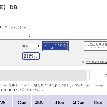
4E】 DB
す。ご了承ください。
ご注文
お気に入り追
カートに入れる
数量
Favorite
add to cart
五反田店
在庫あります
この商品を問い
スニーカー規格【ホームページ靴とサイズの話参照の事】サイズより 約１ｃｍから
ｍ（us11.5)と同じ位になります。