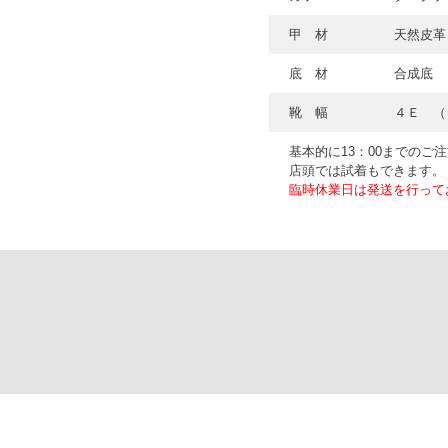
甲 材
天然皮革
底 材
合成底
靴 幅
４Ｅ （
基本的に13：00までのご
店頭では試着もできます。
臨時休業日は発送を行って