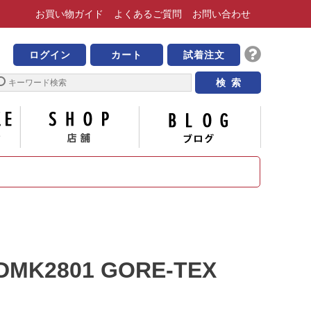
お買い物
ガイド
よくある
ご質問
お問い合わせ
靴の専門店 ビッグ・ビー
ログイン
カート
試着注文
サイズについて
店舗
ブログ
DMK2801 GORE-TEX