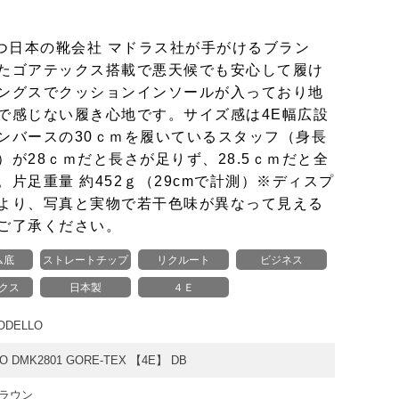
もつ日本の靴会社 マドラス社が手がけるブラン
たゴアテックス搭載で悪天候でも安心して履け
ングスでクッションインソールが入っており地
で感じない履き心地です。サイズ感は4E幅広設
ンバースの30ｃｍを履いているスタッフ（身長
ｇ）が28ｃｍだと長さが足りず、28.5ｃｍだと全
片足重量 約452ｇ（29cmで計測）※ディスプ
より、写真と実物で若干色味が異なって見える
ご了承ください。
ム底
ストレートチップ
リクルート
ビジネス
クス
日本製
４Ｅ
DELLO
O DMK2801 GORE-TEX 【4E】 DB
ラウン