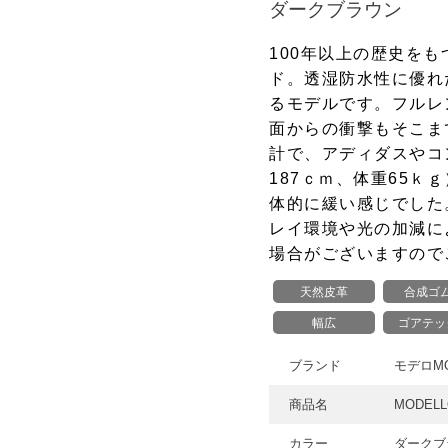
ダークブラウン
100年以上の歴史を
ド。透湿防水性に優れ
るモデルです。フルレ
面からの衝撃もそこま
計で、アディダスやコ
187ｃｍ、体重65ｋ
体的に緩い感じでした。
レイ環境や光の加減に
場合がございますので
天然皮革
合成ゴ
幅広
ゴアテッ
ブランド
モデロMO
商品名
MODELL
カラー
ダークブ