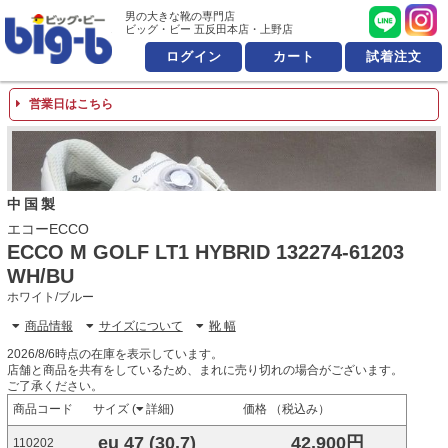
男の大きな靴の専門店 ビッ
男の大きな靴の専門店
ビッグ・ビー 五反田本店・上野店
ログイン
カート
試着注文
営業日はこちら
中国製
エコーECCO
ECCO M GOLF LT1 HYBRID 132274-61203
WH/BU
ホワイト/ブルー
商品情報
サイズについて
靴 幅
2026/8/6時点の在庫を表示しています。
店舗と商品を共有をしているため、まれに売り切れの場合がございます。
ご了承ください。
商品コード
サイズ (
詳細
)
価格 （税込み）
eu 47 (30.7)
42,900円
110202