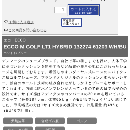
カートに入れる
add to cart
五反田店
お気に入り追加
在庫あります
この商品を問い合わせる
エコーECCO
ECCO M GOLF LT1 HYBRID 132274-61203 WH/BU
ホワイト/ブルー
デンマークのシューズブランド。自社で革の鞣しまでも行い、人体工学
に基づいたクッションを開発するなど品質や履き心地にこだわったシュ
ーズを展開しております。着脱しやすいダイヤル式レースのスパイクレ
ス底ゴルフシューズ。ブランドオリジナルのクッションと柔らかいレザ
ー、独自のホールド技術の組み合わせがしっかりとプレーをサポートし
てくれます。内部に防水メンブレンが入っているので雨の日でも安心の
設計です。サイズ感はアディダスやコンバースの30ｃｍを履いている
スタッフ（身長187ｃｍ、体重65ｋｇ）がEU45でちょうどよい感じで
した。甲高幅広の方は1サイズ大きめ推奨です。片足重量 約495ｇ
（EU46で計測）。
天然皮革
合成ゴム底
ゴルフ
クッション性
中国製