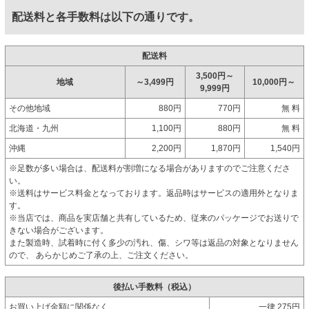
配送料と各手数料は以下の通りです。
配送料
3,500円～
地域
～3,499円
10,000円～
9,999円
その他地域
880円
770円
無 料
北海道・九州
1,100円
880円
無 料
沖縄
2,200円
1,870円
1,540円
※足数が多い場合は、配送料が割増になる場合がありますのでご注意くださ
い。
※送料はサービス料金となっております。返品時はサービスの適用外となりま
す。
※当店では、商品を実店舗と共有しているため、従来のパッケージでお送りで
きない場合がございます。
また製造時、試着時に付く多少の汚れ、傷、シワ等は返品の対象となりません
ので、 あらかじめご了承の上、ご注文ください。
後払い手数料（税込）
お買い上げ金額に関係なく
一律 275円