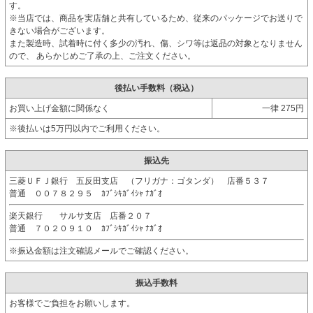
す。
※当店では、商品を実店舗と共有しているため、従来のパッケージでお送りで
きない場合がございます。
また製造時、試着時に付く多少の汚れ、傷、シワ等は返品の対象となりません
ので、 あらかじめご了承の上、ご注文ください。
後払い手数料（税込）
お買い上げ金額に関係なく
一律 275円
※後払いは5万円以内でご利用ください。
振込先
三菱ＵＦＪ銀行 五反田支店 （フリガナ：ゴタンダ） 店番５３７
普通 ００７８２９５ ｶﾌﾞｼｷｶﾞｲｼｬ ﾅｶﾞｵ
楽天銀行 サルサ支店 店番２０７
普通 ７０２０９１０ ｶﾌﾞｼｷｶﾞｲｼｬ ﾅｶﾞｵ
※振込金額は注文確認メールでご確認ください。
振込手数料
お客様でご負担をお願いします。