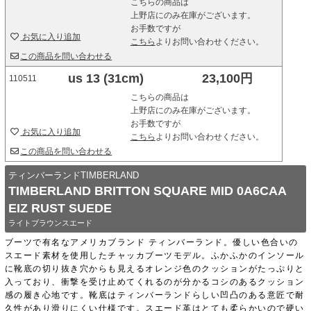
こちらの商品は
上野店にのみ在庫がございます。
お手数ですが
お気に入り追加
こちら
よりお問い合わせください。
この商品を問い合わせる
us 13 (31cm)
23,100円
110511
こちらの商品は
上野店にのみ在庫がございます。
お手数ですが
お気に入り追加
こちら
よりお問い合わせください。
この商品を問い合わせる
ティンバーランドTIMBERLAND
TIMBERLAND BRITTON SQUARE MID 0A6CAA
EIZ RUST SUEDE
ライトブラウンスエード
ブーツで有名なアメリカブランド ティンバーランド。優しい色合いの
スエード素材を使用したチャッカブーツモデル。ふかふかのインソール
に靴底の切り抜き穴からも見えるオレンジ色のクッションがたっぷりと
入っており、衝撃を受け止めてくれるのが分かるコシのあるクッション
感の履き心地です。靴底はティンバーランドらしい凹凸のある意匠で耐
久性があり滑りにくい仕様です。スエード革はとても柔らかいので硬い