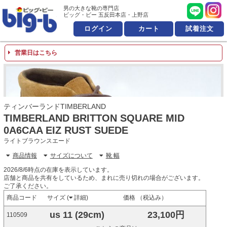
男の大きな靴の専門店 ビッ
男の大きな靴の専門店
ビッグ・ビー 五反田本店・上野店
ログイン
カート
試着注文
営業日はこちら
ティンバーランドTIMBERLAND
TIMBERLAND BRITTON SQUARE MID
0A6CAA EIZ RUST SUEDE
ライトブラウンスエード
商品情報
サイズについて
靴 幅
2026/8/6時点の在庫を表示しています。
店舗と商品を共有をしているため、まれに売り切れの場合がございます。
ご了承ください。
商品コード
サイズ (
詳細
)
価格 （税込み）
us 11 (29cm)
23,100円
110509