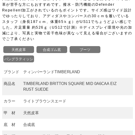
革が苦手な方にもおすすめです。撥水・防汚機能のDefender
Repellent加工がされているのもポイントです。サイズ感はワイド設計
でゆったりしており、アディダスやコンバースの30ｃｍを履いている
スタッフ（身長187ｃｍ、体重65ｋｇ）がUS11でちょうどよい感じで
した。片足重量 約526ｇ（US12で計測）※ディスプレイ環境や光の加
減により、写真と実物で若干色味が異なって見える場合がございますの
でご了承ください
天然皮革
合成ゴム底
ブーツ
バングラティッシ
ュ製
ブランド
ティンバーランドTIMBERLAND
商品名
TIMBERLAND BRITTON SQUARE MID 0A6CAA EIZ
RUST SUEDE
カラー
ライトブラウンスエード
甲 材
天然皮革
底 材
合成底