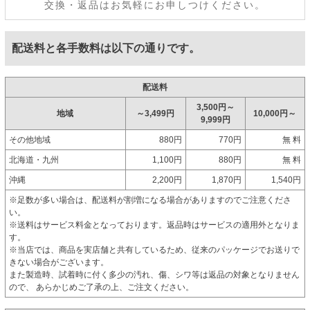
交換・返品はお気軽にお申しつけください。
配送料と各手数料は以下の通りです。
配送料
3,500円～
地域
～3,499円
10,000円～
9,999円
その他地域
880円
770円
無 料
北海道・九州
1,100円
880円
無 料
沖縄
2,200円
1,870円
1,540円
※足数が多い場合は、配送料が割増になる場合がありますのでご注意くださ
い。
※送料はサービス料金となっております。返品時はサービスの適用外となりま
す。
※当店では、商品を実店舗と共有しているため、従来のパッケージでお送りで
きない場合がございます。
また製造時、試着時に付く多少の汚れ、傷、シワ等は返品の対象となりません
ので、 あらかじめご了承の上、ご注文ください。