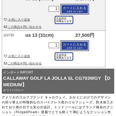
カートに入れる
add to cart
五反田店
お気に入り追加
在庫あります
この商品を問い合わせる
us 13 (31cm)
27,500円
110730
カートに入れる
add to cart
五反田店
お気に入り追加
在庫あります
この商品を問い合わせる
インポートIMPORT
CALLAWAY GOLF LA JOLLA SL CG703WGY 【D
MEDIUM】
ホワイト/グレー
アメリカのゴルフブランド キャロウェイ。かかとにかけてのデザイン
の切り替えが特徴的なのスパイクレス底のゴルフシューズ。防水加工さ
れており雨の日でも安心の設計。ミッドソールにはブランド独自のクッ
ション（ForgedFoam）搭載でとても軽くて弾むようなクッション性