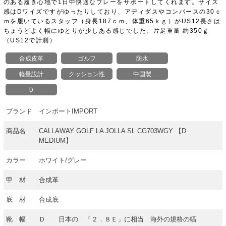
のある履き心地で1日中快適なプレーをサポートしてくれます。サイズ
感はDワイズですがゆったりしており、アディダスやコンバースの30ｃ
ｍを履いているスタッフ（身長187ｃｍ、体重65ｋｇ）がUS12長さは
ちょうどよく幅にゆとりが少しある感じでした。片足重量 約350ｇ
（US12で計測）
合成皮革
ゴルフ
防水
軽量設計
クッション性
中国製
Ｄ
ブランド
インポートIMPORT
商品名
CALLAWAY GOLF LA JOLLA SL CG703WGY 【D
MEDIUM】
カラー
ホワイト/グレー
甲 材
合成革
底 材
合成底
靴 幅
Ｄ 日本の 「２．８Ｅ」に相当 海外の規格の幅