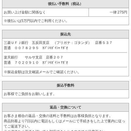
後払い手数料（税込）
お買い上げ金額に関係なく
一律 275円
※後払いは5万円以内でご利用ください。
振込先
三菱ＵＦＪ銀行 五反田支店 （フリガナ：ゴタンダ） 店番５３７
普通 ００７８２９５ ｶﾌﾞｼｷｶﾞｲｼｬ ﾅｶﾞｵ
楽天銀行 サルサ支店 店番２０７
普通 ７０２０９１０ ｶﾌﾞｼｷｶﾞｲｼｬ ﾅｶﾞｵ
※振込金額は注文確認メールでご確認ください。
振込手数料
お客様でご負担をお願いします。
返品・交換について
お客さま都合の返品・交換の送料と手数料はお客様負担となります。
商品到着より7日以内に電話もしくはメールにて手続きをした上で案内に従っ
てご返送下さい。