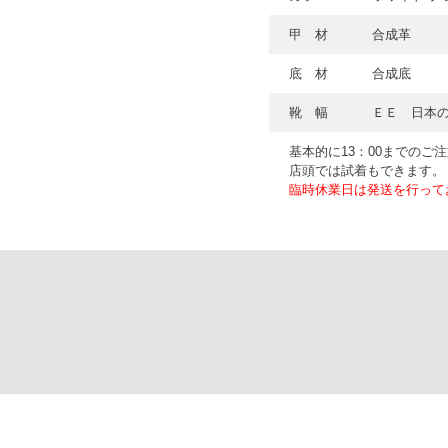
甲 材
合成革
底 材
合成底
靴 幅
ＥＥ 日本
基本的に13：00までのご
店頭では試着もできます。
臨時休業日は発送を行って