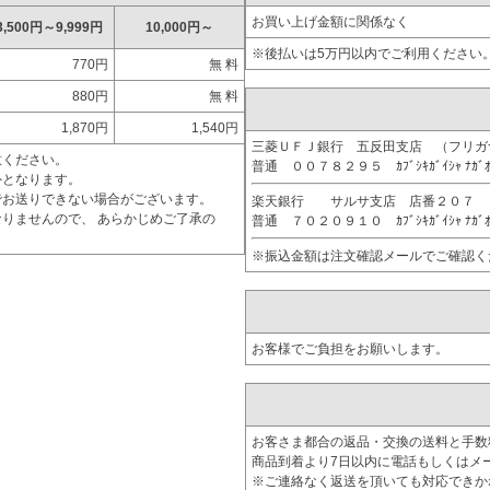
お買い上げ金額に関係なく
3,500円～9,999円
10,000円～
※後払いは5万円以内でご利用ください
770円
無 料
880円
無 料
1,870円
1,540円
三菱ＵＦＪ銀行 五反田支店 （フリ
意ください。
普通 ００７８２９５ ｶﾌﾞｼｷｶﾞｲｼｬ ﾅｶﾞ
外となります。
でお送りできない場合がございます。
楽天銀行 サルサ支店 店番２０７
りませんので、 あらかじめご了承の
普通 ７０２０９１０ ｶﾌﾞｼｷｶﾞｲｼｬ ﾅｶﾞ
※振込金額は注文確認メールでご確認く
お客様でご負担をお願いします。
お客さま都合の返品・交換の送料と手数
商品到着より7日以内に電話もしくはメ
※ご連絡なく返送を頂いても対応できか