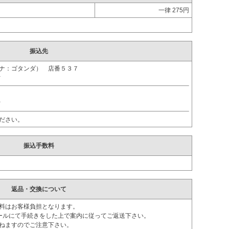
一律 275円
。
振込先
ガナ：ゴタンダ） 店番５３７
ｵ
ｵ
ださい。
振込手数料
返品・交換について
料はお客様負担となります。
ールにて手続きをした上で案内に従ってご返送下さい。
ねますのでご注意下さい。