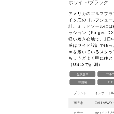
ホワイト/ブラック
アメリカのゴルフブラ
イク底のゴルフシュー
計。ミッドソールには
ッション（Forged
軽い履き心地で、1日
感はワイド設計でゆっ
ｍを履いているスタッフ
ちょうどよく甲にゆと
（US12で計測）
合成皮革
ゴル
中国製
ＥＥ
ブランド
インポートIM
商品名
CALLAWAY 
カラー
ホワイト/ブ