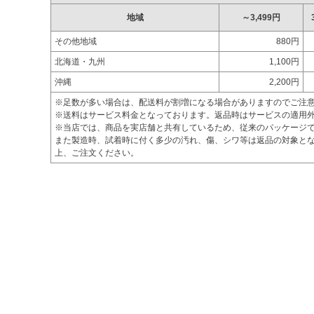
地域
～3,499円
その他地域
880円
北海道・九州
1,100円
沖縄
2,200円
※足数が多い場合は、配送料が割増になる場合がありますのでご注
※送料はサービス料金となっております。返品時はサービスの適用
※当店では、商品を実店舗と共有しているため、従来のパッケージ
また製造時、試着時に付く多少の汚れ、傷、シワ等は返品の対象とな
上、ご注文ください。