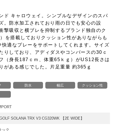
ンド キャロウェイ。シンプルなデザインのスパ
ズ。防水加工されており雨の日でも安心の設
衝撃吸収と横ブレを抑制するブランド独自のク
 DX）を搭載しておりクッション性がありながらも
中快適なプレーをサポートしてくれます。サイズ
たりしており、アディダスやコンバースの30ｃ
（身長187ｃｍ、体重65ｋｇ）がUS12長さは
りがある感じでした。片足重量 約365ｇ
フ
防水
幅広
クッション性
PORT
GOLF SOLANA TRX V3 CG320WK 【2E WIDE】
ラック