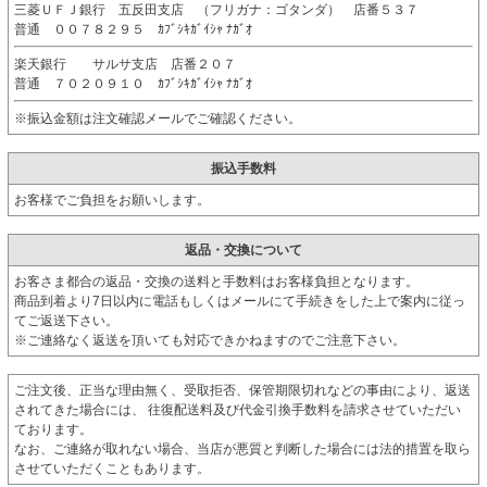
三菱ＵＦＪ銀行 五反田支店 （フリガナ：ゴタンダ） 店番５３７
普通 ００７８２９５ ｶﾌﾞｼｷｶﾞｲｼｬ ﾅｶﾞｵ
楽天銀行 サルサ支店 店番２０７
普通 ７０２０９１０ ｶﾌﾞｼｷｶﾞｲｼｬ ﾅｶﾞｵ
※振込金額は注文確認メールでご確認ください。
振込手数料
お客様でご負担をお願いします。
返品・交換について
お客さま都合の返品・交換の送料と手数料はお客様負担となります。
商品到着より7日以内に電話もしくはメールにて手続きをした上で案内に従っ
てご返送下さい。
※ご連絡なく返送を頂いても対応できかねますのでご注意下さい。
ご注文後、正当な理由無く、受取拒否、保管期限切れなどの事由により、返送
されてきた場合には、 往復配送料及び代金引換手数料を請求させていただい
ております。
なお、ご連絡が取れない場合、当店が悪質と判断した場合には法的措置を取ら
させていただくこともあります。