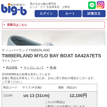
男の大きな靴の専門店 ビッ
男の大きな靴の専門店
ビッグ・ビー 五反田本店・上野店
ログイン
カート
試着注文
営業日はこちら
ティンバーランドTIMBERLAND
TIMBERLAND MYLO BAY BOAT 0A42A7ETS
ライトブルー
商品情報
サイズについて
靴 幅
2026/8/8時点の在庫を表示しています。
店舗と商品を共有をしているため、まれに売り切れの場合がございます。
ご了承ください。
商品コード
サイズ (
詳細
)
価格 （税込み）
us 13 (31cm)
12,100円
111146
こちらの商品は
上野店にのみ在庫がございます。