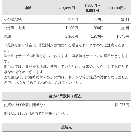
3,500円～
地域
～3,499円
10,000円～
9,999円
その他地域
880円
770円
無 料
北海道・九州
1,100円
880円
無 料
沖縄
2,200円
1,870円
1,540円
※足数が多い場合は、配送料が割増になる場合がありますのでご注意くださ
い。
※送料はサービス料金となっております。返品時はサービスの適用外となりま
す。
※当店では、商品を実店舗と共有しているため、従来のパッケージでお送りで
きない場合がございます。
また製造時、試着時に付く多少の汚れ、傷、シワ等は返品の対象となりません
ので、 あらかじめご了承の上、ご注文ください。
後払い手数料（税込）
お買い上げ金額に関係なく
一律 275円
※後払いは5万円以内でご利用ください。
振込先