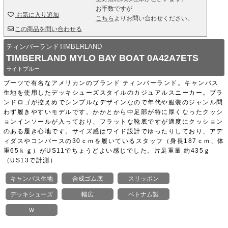
お手数ですが
お気に入り追加
こちら
よりお問い合わせください。
この商品を問い合わせる
ティンバーランドTIMBERLAND
TIMBERLAND MYLO BAY BOAT 0A42A7ETS
ライトブルー
ブーツで有名なアメリカンのブランド ティンバーランド。キャンバス
生地を使用したデッキシューズスタイルのカジュアルスニーカー。ブラ
ンドロゴが控えめでシンプルなデザインなので年代や服装のジャンル問
わず履きやすいモデルです。かかとから中足部が特に厚くなったクッシ
ョンインソールが入っており、フラットな靴底ですが適度にクッション
のある履き心地です。サイズ感はワイド設計でゆったりしており、アデ
ィダスやコンバースの30ｃｍを履いているスタッフ（身長187ｃｍ、体
重65ｋｇ）がUS11でちょうどよい感じでした。片足重量 約435ｇ
（US13で計測）
キャンパス生地
合成ゴム底
スリッポン
デッキシューズ
幅広
ベトナム製
Ｗ