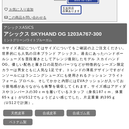
add to cart
五反田店
お気に入り追加
在庫あります
この商品を問い合わせる
アシックスASICS
アシックス SKYHAND OG 1203A767-300
ミントグリーン/ライトブルーガム
※サイズ表記についてはサイズについてをご確認の上ご注文ください。
世界的にも人気の日本ブランド アシックス。過去にあったハンドボー
ルシューズを普段履きとしてアレンジ復刻したモデル スカイハンド
OG。優しい配色と履き口の花型のパーツなどが特徴的なシーズン限定
カラーは男女ともに人気な1足です。トレンドの薄底デザインですがイ
ンソールにはランニングシューズにも使用されるクッション フライト
フォーム プロペル、そしてかかと内部にはEVAクッションが入ってお
り接地感がありながらも衝撃を吸収してくれます。サイズ感はアディダ
スやコンバースの30ｃｍを履いているスタッフ（身長187ｃｍ、体重
65ｋｇ）がUS12でちょうどよい感じでした。片足重量 約395ｇ
（US12で計測）。
天然皮革
合成皮革
合成ゴム底
ベトナム製