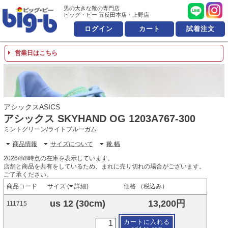
男の大きな靴の専門店 ビッ
男の大きな靴の専門店
ビッグ・ビー 五反田本店・上野店
ログイン
カート
試着注文
営業日はこちら
アシックスASICS
アシックス SKYHAND OG 1203A767-300
ミントグリーン/ライトブルーガム
商品情報
サイズについて
靴 幅
2026/8/8時点の在庫を表示しています。
店舗と商品を共有をしているため、まれに売り切れの場合がございます。
ご了承ください。
商品コード
サイズ (
詳細
)
価格 （税込み）
us 12 (30cm)
13,200円
111715
カートに入れる