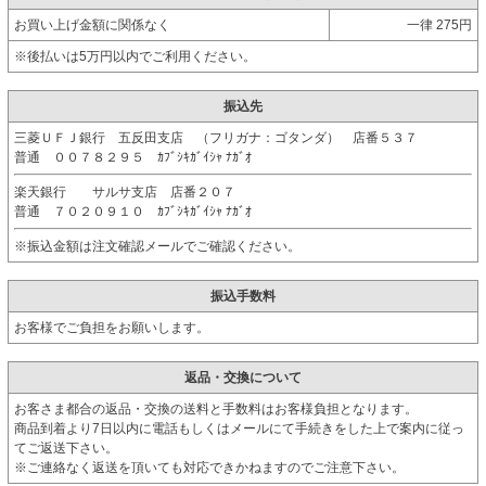
お買い上げ金額に関係なく
一律 275円
※後払いは5万円以内でご利用ください。
振込先
三菱ＵＦＪ銀行 五反田支店 （フリガナ：ゴタンダ） 店番５３７
普通 ００７８２９５ ｶﾌﾞｼｷｶﾞｲｼｬ ﾅｶﾞｵ
楽天銀行 サルサ支店 店番２０７
普通 ７０２０９１０ ｶﾌﾞｼｷｶﾞｲｼｬ ﾅｶﾞｵ
※振込金額は注文確認メールでご確認ください。
振込手数料
お客様でご負担をお願いします。
返品・交換について
お客さま都合の返品・交換の送料と手数料はお客様負担となります。
商品到着より7日以内に電話もしくはメールにて手続きをした上で案内に従っ
てご返送下さい。
※ご連絡なく返送を頂いても対応できかねますのでご注意下さい。