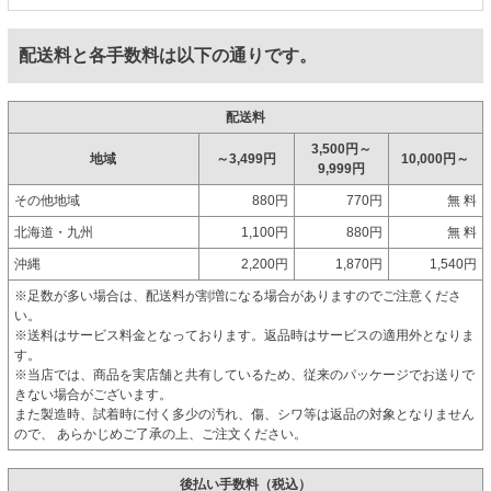
配送料と各手数料は以下の通りです。
配送料
3,500円～
地域
～3,499円
10,000円～
9,999円
その他地域
880円
770円
無 料
北海道・九州
1,100円
880円
無 料
沖縄
2,200円
1,870円
1,540円
※足数が多い場合は、配送料が割増になる場合がありますのでご注意くださ
い。
※送料はサービス料金となっております。返品時はサービスの適用外となりま
す。
※当店では、商品を実店舗と共有しているため、従来のパッケージでお送りで
きない場合がございます。
また製造時、試着時に付く多少の汚れ、傷、シワ等は返品の対象となりません
ので、 あらかじめご了承の上、ご注文ください。
後払い手数料（税込）