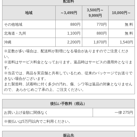
配送料
3,500円～
地域
～3,499円
10,000円～
9,999円
その他地域
880円
770円
無 料
北海道・九州
1,100円
880円
無 料
沖縄
2,200円
1,870円
1,540円
※足数が多い場合は、配送料が割増になる場合がありますのでご注意くださ
い。
※送料はサービス料金となっております。返品時はサービスの適用外となりま
す。
※当店では、商品を実店舗と共有しているため、従来のパッケージでお送りで
きない場合がございます。
また製造時、試着時に付く多少の汚れ、傷、シワ等は返品の対象となりません
ので、 あらかじめご了承の上、ご注文ください。
後払い手数料（税込）
お買い上げ金額に関係なく
一律 275円
※後払いは5万円以内でご利用ください。
振込先