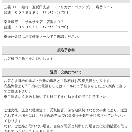
三菱ＵＦＪ銀行 五反田支店 （フリガナ：ゴタンダ） 店番５３７
普通 ００７８２９５ ｶﾌﾞｼｷｶﾞｲｼｬ ﾅｶﾞｵ
楽天銀行 サルサ支店 店番２０７
普通 ７０２０９１０ ｶﾌﾞｼｷｶﾞｲｼｬ ﾅｶﾞｵ
※振込金額は注文確認メールでご確認ください。
振込手数料
お客様でご負担をお願いします。
返品・交換について
お客さま都合の返品・交換の送料と手数料はお客様負担となります。
商品到着より7日以内に電話もしくはメールにて手続きをした上で案内に従っ
てご返送下さい。
※ご連絡なく返送を頂いても対応できかねますのでご注意下さい。
ご注文後、正当な理由無く、受取拒否、保管期限切れなどの事由により、返送
されてきた場合には、 往復配送料及び代金引換手数料を請求させていただい
ております。
なお、ご連絡が取れない場合、当店が悪質と判断した場合には法的措置を取ら
させていただくこともあります。