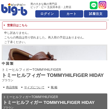
男の大きな靴の専門店 ビッ
男の大きな靴の専門店
ビッグ・ビー 五反田本店・上野店
ログイン
カート
試着注文
営業日はこちら
申し訳ありません。
こちらの商品は売り切れました。再入荷の予定はありません。
ご了承ください。
中国製
トミーヒルフィガーTOMMYHILFIGER
トミーヒルフィガー TOMMYHILFIGER HIDAY
ブラウン
商品情報
サイズについて
靴 幅
トミーヒルフィガーTOMMYHILFIGER
トミーヒルフィガー TOMMYHILFIGER HIDAY
ブラウン