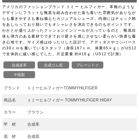
アメリカのファッションブランド トミー ヒルフィガー。革靴のような
デザインにフラットな靴底を組み合わせた落ち着いた雰囲気がありなが
らも履きやすさも兼ね備えたカジュアルシューズ。内側にはチェック柄
をあしらっており脱いでもオシャレさを演出できるのもポイントです。
かかとが盛り上がったクッションインソールが入っているのと、靴底自
体も弾力のある素材でできており硬さを感じさせない柔らかい快適な履
き心地です。サイズ感はゆったりした設計で、アディダスやコンバース
の30ｃｍを履いているスタッフ（身長187ｃｍ、体重65ｋｇ）がUS12
で全体的に緩い感じでした。片足重量 約418ｇ（US12で計測）
合成皮革
合成ゴム底
プレーントゥ
中国製
ブランド
トミーヒルフィガーTOMMYHILFIGER
商品名
トミーヒルフィガー TOMMYHILFIGER HIDAY
カラー
ブラウン
甲 材
合成革
底 材
合成底