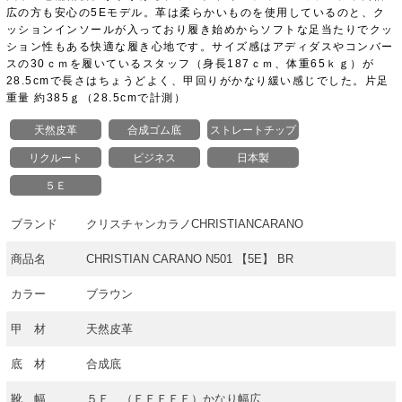
広の方も安心の5Eモデル。革は柔らかいものを使用しているのと、ク
ッションインソールが入っており履き始めからソフトな足当たりでクッ
ション性もある快適な履き心地です。サイズ感はアディダスやコンバー
スの30ｃｍを履いているスタッフ（身長187ｃｍ、体重65ｋｇ）が
28.5cmで長さはちょうどよく、甲回りがかなり緩い感じでした。片足
重量 約385ｇ（28.5cmで計測）
天然皮革
合成ゴム底
ストレートチップ
リクルート
ビジネス
日本製
５Ｅ
ブランド
クリスチャンカラノCHRISTIANCARANO
商品名
CHRISTIAN CARANO N501 【5E】 BR
カラー
ブラウン
甲 材
天然皮革
底 材
合成底
靴 幅
５Ｅ （ＥＥＥＥＥ）かなり幅広