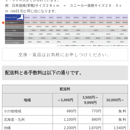
例 日本規格(革靴)サイズ２８ｃｍ ＝ スニーカー規格サイズ２９．５ｃ
ｍ（us11.5)と同じ位になります。
交換・返品はお気軽にお申しつけください。
配送料と各手数料は以下の通りです。
配送料
3,500円～
地域
～3,499円
10,000円～
9,999円
その他地域
880円
770円
無 料
北海道・九州
1,100円
880円
無 料
沖縄
2,200円
1,870円
1,540円