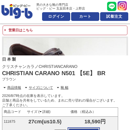
男の大きな靴の専門店 ビッ
男の大きな靴の専門店
ビッグ・ビー 五反田本店・上野店
ログイン
カート
試着注文
営業日はこちら
日本製
クリスチャンカラノCHRISTIANCARANO
CHRISTIAN CARANO N501 【5E】 BR
ブラウン
商品情報
サイズについて
靴 幅
2026/8/7時点の在庫を表示しています。
店舗と商品を共有をしているため、まれに売り切れの場合がございます。
ご了承ください。
商品コード
サイズ (
詳細
)
価格 （税込み）
27cm(us10.5)
18,590円
111875