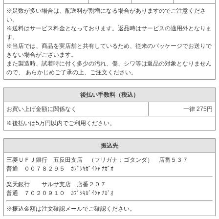
※足数が多い場合は、配送料が割増になる場合がありますのでご注意くださ
い。
※送料はサービス料金となっております。返品時はサービスの適用外となりま
す。
※当店では、商品を実店舗と共有しているため、従来のパッケージでお送りで
きない場合がございます。
また製造時、試着時に付く多少の汚れ、傷、シワ等は返品の対象となりません
ので、 あらかじめご了承の上、ご注文ください。
後払い手数料（税込）
お買い上げ金額に関係なく
一律 275円
※後払いは5万円以内でご利用ください。
振込先
三菱ＵＦＪ銀行 五反田支店 （フリガナ：ゴタンダ） 店番５３７
普通 ００７８２９５ ｶﾌﾞｼｷｶﾞｲｼｬ ﾅｶﾞｵ
楽天銀行 サルサ支店 店番２０７
普通 ７０２０９１０ ｶﾌﾞｼｷｶﾞｲｼｬ ﾅｶﾞｵ
※振込金額は注文確認メールでご確認ください。