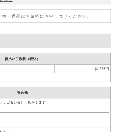
合わせる
交換・返品はお気軽にお申しつけください。
後払い手数料（税込）
一律 275円
。
振込先
ガナ：ゴタンダ） 店番５３７
ｵ
ｵ