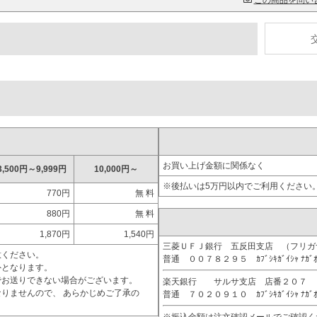
この商品を問い
お買い上げ金額に関係なく
3,500円～9,999円
10,000円～
※後払いは5万円以内でご利用ください
770円
無 料
880円
無 料
1,870円
1,540円
三菱ＵＦＪ銀行 五反田支店 （フリ
意ください。
普通 ００７８２９５ ｶﾌﾞｼｷｶﾞｲｼｬ ﾅｶﾞ
外となります。
でお送りできない場合がございます。
楽天銀行 サルサ支店 店番２０７
りませんので、 あらかじめご了承の
普通 ７０２０９１０ ｶﾌﾞｼｷｶﾞｲｼｬ ﾅｶﾞ