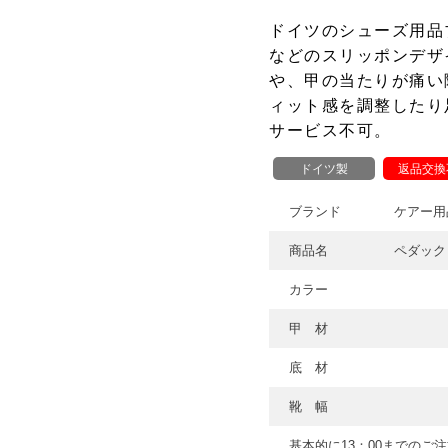
ドイツのシューズ用品
などのスリッポンデザ
や、甲の当たりが痛い
ィット感を調整したり
サービス不可。
ドイツ製
返品交換
ブランド
ケアー用
商品名
ペダック
カラー
甲 材
底 材
靴 幅
基本的に13：00までのご