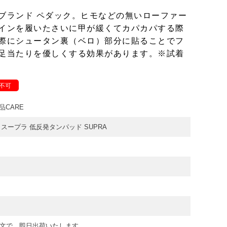
ブランド ペダック。ヒモなどの無いローファー
インを履いたさいに甲が緩くてカパカパする際
際にシュータン裏（ベロ）部分に貼ることでフ
足当たりを優しくする効果があります。※試着
不可
品CARE
 スープラ 低反発タンパッド SUPRA
注文で、即日出荷いたします。