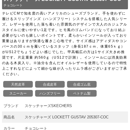
チョコレート
テレビCMで知名度の高いアメリカのシューズブランド。手を使わずに
履けるスリップインズ（ハンズフリー）システムを搭載した人気シリー
ズ。レザーを使用した落ち着いた雰囲気のデザインで大人のカジュアル
スタイルに使いやすい1足です。ヒモ風のゴムバンドになっており結ぶ
必要がないのも嬉しいポイントです。柔らかいインソールが入っており
重量はありますが快適な履きこ心地です。サイズ感はアディダスやコン
バースの30ｃｍを履いているスタッフ（身長187ｃｍ、体重65ｋｇ）
がUS12でちょうどよい感じでした。甲高幅広の方は1サイズ大きめ推
奨です。片足重量 約560ｇ（US12で計測）。インソールには消臭効果
のある木炭入り。※油分を含んだオイルレザーを使用しているので特性
上こすれなどによって細かな線が入ったりムラ感がございますがご了承
ください。
天然皮革
合成皮革
合成ゴム底
スニーカー
ハンズフリー
ベトナム製
ブランド
スケッチャーズSKECHERS
商品名
スケッチャーズ LOCKETT GUSTAV 205307-COC
カラー
チョコレート