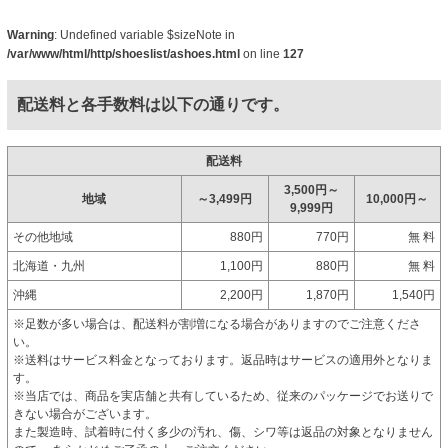
Warning
: Undefined variable $sizeNote in
/var/www/html/http/shoeslist/ashoes.html
on line
127
配送料と各手数料は以下の通りです。
配送料
3,500円～
地域
～3,499円
10,000円～
9,999円
その他地域
880円
770円
無 料
北海道・九州
1,100円
880円
無 料
沖縄
2,200円
1,870円
1,540円
※足数が多い場合は、配送料が割増になる場合がありますのでご注意くださ
い。
※送料はサービス料金となっております。返品時はサービスの適用外となりま
す。
※当店では、商品を実店舗と共有しているため、従来のパッケージでお送りで
きない場合がございます。
また製造時、試着時に付く多少の汚れ、傷、シワ等は返品の対象となりません