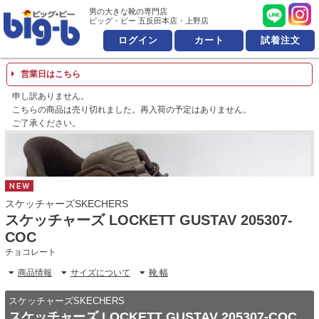
男の大きな靴の専門店 ビッ
男の大きな靴の専門店
ビッグ・ビー 五反田本店・上野店
ログイン
カート
試着注文
営業日はこちら
申し訳ありません。
こちらの商品は売り切れました。再入荷の予定はありません。
ご了承ください。
NEW
スケッチャーズSKECHERS
スケッチャーズ LOCKETT GUSTAV 205307-
COC
チョコレート
商品情報
サイズについて
靴 幅
スケッチャーズSKECHERS
スケッチャーズ LOCKETT GUSTAV 205307-COC